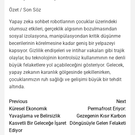
Özet / Son Söz
Yapay zeka sohbet robotlarının çocuklar üzerindeki
olumsuz etkileri, gerçeklik algısının bozulmasından
sosyal izolasyona, manipülasyondan kritik düşünme
becerilerinin körelmesine kadar geniş bir yelpazeyi
kapsıyor. Gizlilik endişeleri ve intihar vakaları gibi trajik
olaylar, bu teknolojinin kontrolsüz kullanımının ne denli
büyük felaketlere yol açabileceğini gösteriyor. Gelecek,
yapay zekanın karanlık gölgesinde şekillenirken,
çocuklarımızın ruh sağlığı ve gelişimi büyük bir tehdit
altında.
Post
Previous
Next
Küresel Ekonomik
Permafrost Eriyor:
navigation
Yavaşlama ve Belirsizlik
Gezegenin Kısır Karbon
Kasvetli Bir Geleceğe İşaret
Döngüsüyle Gelen Felaketi
Ediyor