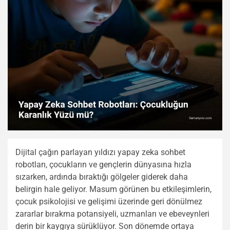
Dijital çağın parlayan yıldızı yapay zeka sohbet
robotları, çocukların ve gençlerin dünyasına hızla
sızarken, ardında bıraktığı gölgeler giderek daha
belirgin hale geliyor. Masum görünen bu etkileşimlerin,
çocuk psikolojisi ve gelişimi üzerinde geri dönülmez
zararlar bırakma potansiyeli, uzmanları ve ebeveynleri
derin bir kaygıya sürüklüyor. Son dönemde ortaya