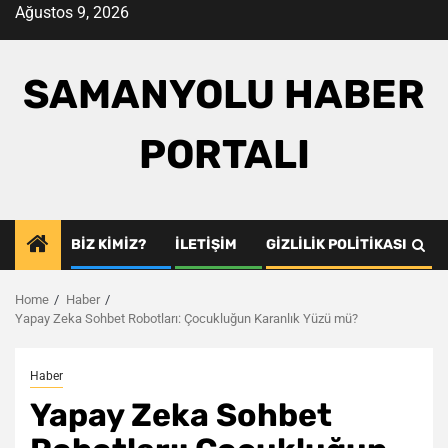
Skip
Ağustos 9, 2026
to
content
SAMANYOLU HABER
PORTALI
BIZ KIMIZ?
İLETIŞIM
GIZLILIK POLITIKASI
Home
Haber
Yapay Zeka Sohbet Robotları: Çocukluğun Karanlık Yüzü mü?
Haber
Yapay Zeka Sohbet