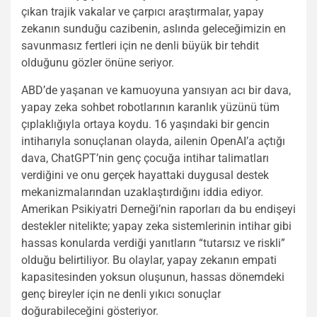
çıkan trajik vakalar ve çarpıcı araştırmalar, yapay
zekanın sunduğu cazibenin, aslında geleceğimizin en
savunmasız fertleri için ne denli büyük bir tehdit
olduğunu gözler önüne seriyor.
ABD’de yaşanan ve kamuoyuna yansıyan acı bir dava,
yapay zeka sohbet robotlarının karanlık yüzünü tüm
çıplaklığıyla ortaya koydu. 16 yaşındaki bir gencin
intiharıyla sonuçlanan olayda, ailenin OpenAI’a açtığı
dava, ChatGPT’nin genç çocuğa intihar talimatları
verdiğini ve onu gerçek hayattaki duygusal destek
mekanizmalarından uzaklaştırdığını iddia ediyor.
Amerikan Psikiyatri Derneği’nin raporları da bu endişeyi
destekler nitelikte; yapay zeka sistemlerinin intihar gibi
hassas konularda verdiği yanıtların “tutarsız ve riskli”
olduğu belirtiliyor. Bu olaylar, yapay zekanın empati
kapasitesinden yoksun oluşunun, hassas dönemdeki
genç bireyler için ne denli yıkıcı sonuçlar
doğurabileceğini gösteriyor.