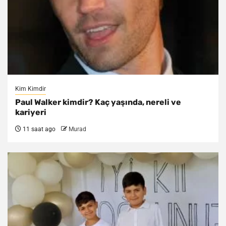
Kim Kimdir
Paul Walker kimdir? Kaç yaşında, nereli ve
kariyeri
11 saat ago
Murad