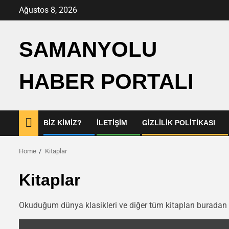
Skip
Ağustos 8, 2026
to
content
SAMANYOLU
HABER PORTALI
BIZ KIMIZ?
İLETIŞIM
GIZLILIK POLITIKASI
Home
Kitaplar
Kitaplar
Okuduğum dünya klasikleri ve diğer tüm kitapları buradan