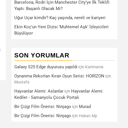
Barcelona, Rodri İçin Manchester City’ye İlk Teklifi
Yaptı: Başarılı Olacak Mı?
Uğur Uçar kimdir? Kaç yaşında, nereli ve kariyeri
Ekin Koç’un Yeni Dizisi ‘Muhtemel Aşk’ İzleyicileri
Büyülüyor
k
SON YORUMLAR
.
Galaxy S25 Edge duyurusu yapıldı
için
Katimania
Oynanma Rekorları Kıran Oyun Serisi: HORİZON
için
Mustafa
Hayvanlar Alemi: Aslanlar
Hayvanlar Alemi:
için
Kediler - Samanyolu Çocuk Portalı
Bir Çizgi Film Önerisi: Ninjago
Murad
için
Bir Çizgi Film Önerisi: Ninjago
için
Hakan Alp