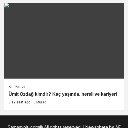
Kim Kimdir
Ümit Özdağ kimdir? Kaç yaşında, nereli ve kariyeri
12 saat ago
Murad
Samanyolu.com© All rights reserved.
|
Newsphere
by AF