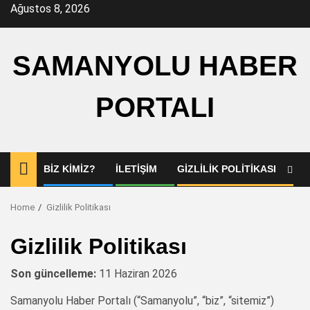
Skip
Ağustos 8, 2026
to
content
SAMANYOLU HABER
PORTALI
BIZ KIMIZ?
İLETIŞIM
GIZLILIK POLITIKASI
Home
Gizlilik Politikası
Gizlilik Politikası
Son güncelleme:
11 Haziran 2026
Samanyolu Haber Portalı (“Samanyolu”, “biz”, “sitemiz”)