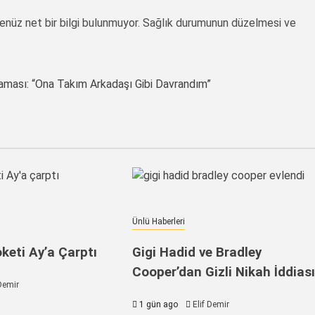
nüz net bir bilgi bulunmuyor. Sağlık durumunun düzelmesi ve
aması: “Ona Takım Arkadaşı Gibi Davrandım”
Ünlü Haberleri
keti Ay’a Çarptı
Gigi Hadid ve Bradley
Cooper’dan Gizli Nikah İddias
 Demir
1 gün ago
Elif Demir