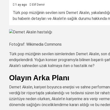
1 ay ago
Elif Demir
Türk pop müziğinin sevilen ismi Demet Akalın, yakalandığı 
bu haberin detayları ve Akalın'ın sağlık durumu hakkında me
Fotoğraf:
Wikimedia Commons
Türk pop müziğinin sevilen isimlerinden Demet Akalın, son d
endişelendirdi. Yoğun konser programıyla bilinen başarılı şarkı
Akalın’ı sahneden uzak kalmaya iten o hastalık ne?
Olayın Arka Planı
Demet Akalın, kariyeri boyunca enerjisi ve sahne performansı
verdiği bir röportajda yakalandığı ve tedavisi süren bir rahat
üzüntüye neden olurken, Akalın’ın kariyerine ara verip verm
dönemde sağlığını önceliklendirme kararı aldığı ve bu nedenle