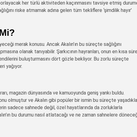
orlayacak her türlü aktiviteden kaçınmasını tavsiye etmiş durum
lığını riske atmamak adına gelen tüm tekliflere ‘şimdilik hayır’
 Mi?
yeceği merak konusu. Ancak Akalın’ın bu süreçte sağlığını
masına olanak tanıyabilir. Şarkıcının hayranları, onun en kısa sür
ndilerini buluşturmasını dört gözle bekliyor. Bu zorlu süreçte
ri yağıyor.
ararı, magazin dünyasında ve kamuoyunda geniş yankı buldu.
 konu olmuştur ve Akalın gibi popüler bir ismin bu süreçte yaşadıklar
lerin sadece sahnede değil, özel hayatlarında da zorluklarla
kalın’ın bu durumu nasıl atlatacağı ve ne zaman sahnelere döneceğ