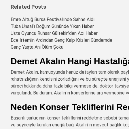
Related Posts
Emre Altuğ Bursa Festivali’nde Sahne Aldı
Tuba Ünsal’ı Doğum Gününde Yıkan Haber
Usta Oyuncu Ruhsar Gültekin’den Acı Haber
Ece İrtem’in Ardından Genç Kalp Krizleri Gündemde
Genç Yaşta Ani Ölüm Şoku
Demet Akalın Hangi Hastalığ
Demet Akalın, kamuoyunda henüz detayları tam olarak paylaş
rahatsızlığının kendisini zorladığını ve bu süreçte enerjisini
süreci hakkında daha fazla bilgi vermese de, doktor tavsiy
vurgulandı. Bu durum, Akalın’ın konserlerine ara vermesine v
Neden Konser Tekliflerini R
Başarılı şarkıcının konser tekliflerini reddetme sebebi tam
ve seyirciyle kurulan enerjik bağ, Akalın’ın mevcut sağlık koş