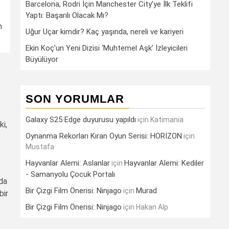
Barcelona, Rodri İçin Manchester City’ye İlk Teklifi
Yaptı: Başarılı Olacak Mı?
n
Uğur Uçar kimdir? Kaç yaşında, nereli ve kariyeri
Ekin Koç’un Yeni Dizisi ‘Muhtemel Aşk’ İzleyicileri
Büyülüyor
SON YORUMLAR
Galaxy S25 Edge duyurusu yapıldı
için
Katimania
ki,
Oynanma Rekorları Kıran Oyun Serisi: HORİZON
için
Mustafa
Hayvanlar Alemi: Aslanlar
Hayvanlar Alemi: Kediler
için
- Samanyolu Çocuk Portalı
rda
Bir Çizgi Film Önerisi: Ninjago
Murad
için
bir
Bir Çizgi Film Önerisi: Ninjago
için
Hakan Alp