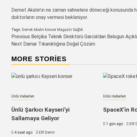
Demet Akalın’ın ne zaman sahnelere döneceği konusunda he
doktorların onay vermesi bekleniyor.
Tags:
Demet Akalın
konser
Magazin
Sağlık
Post
Previous
Belçika Teknik Direktörü Garcia’dan Balogun Açıkl
Next
Damar Tıkanıklığına Doğal Çözüm
navigation
MORE STORIES
Ünlü Haberleri
Ünlü Haberleri
Ünlü Şarkıcı Kayseri’yi
SpaceX’in Ro
Sallamaya Geliyor
1 gün ago
Elif
4 saat ago
Elif Demir