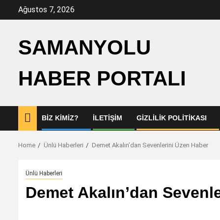
Skip
Ağustos 7, 2026
to
content
SAMANYOLU
HABER PORTALI
BIZ KIMIZ?
İLETIŞIM
GIZLILIK POLITIKASI
Home
Ünlü Haberleri
Demet Akalın’dan Sevenlerini Üzen Haber
Ünlü Haberleri
Demet Akalın’dan Sevenle