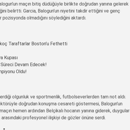
Balogun’un maçın bitiş düdüğüyle birlikte doğrudan yanına gelerek
i belirtti. Garcia, Balogun’un niyetini takdir ettiğini ve genç
 pozisyonda olmadığını söylediğini aktardı.
oç Taraftarlar Boston’u Fethetti
ya Kupası
ma Süreci Devam Edecek!
ampiyonu Oldu!
rdiği olgunluk ve sportmenlik, futbolseverlerden tam not aldı.
direktörüyle doğrudan konuşma cesareti göstermesi, Balogun’un
, maçın hemen ardından Belçikalı hocanın yanına giderek, duygular
 arasındaki profesyonel ilişkiyi de gözler önüne serdi.