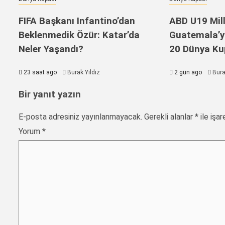
FIFA Başkanı Infantino’dan
ABD U19 Mill
Beklenmedik Özür: Katar’da
Guatemala’yı
Neler Yaşandı?
20 Dünya Kup
23 saat ago
Burak Yıldız
2 gün ago
Bura
Bir yanıt yazın
E-posta adresiniz yayınlanmayacak.
Gerekli alanlar
*
ile işar
Yorum
*