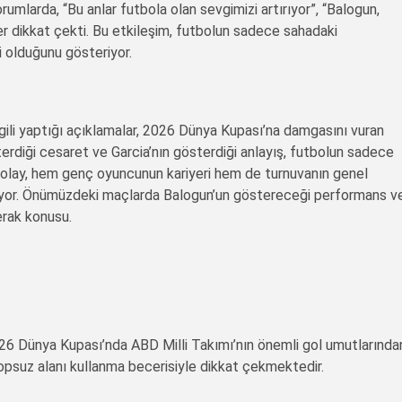
mlarda, “Bu anlar futbola olan sevgimizi artırıyor”, “Balogun,
eler dikkat çekti. Bu etkileşim, futbolun sadece sahadaki
i olduğunu gösteriyor.
ilgili yaptığı açıklamalar, 2026 Dünya Kupası’na damgasını vuran
sterdiği cesaret ve Garcia’nın gösterdiği anlayış, futbolun sadece
 olay, hem genç oyuncunun kariyeri hem de turnuvanın genel
iliyor. Önümüzdeki maçlarda Balogun’un göstereceği performans v
erak konusu.
2026 Dünya Kupası’nda ABD Milli Takımı’nın önemli gol umutlarında
e topsuz alanı kullanma becerisiyle dikkat çekmektedir.