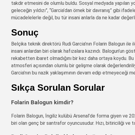
takdir etmesini de olumlu buldu. Sosyal medyada yapılan yoru
geleceğin yıldızı”, “Garcia’dan örnek bir davranış” gibi ifad
mücadelelerle değil, bu tür insani anlarla da ne kadar değerl
Sonuç
Belçika teknik direktörü Rudi Garcia’nın Folarin Balogun ile 
insani anlardan biri olarak hafızalara kazındı. Balogun’un gö
rekabetten ibaret olmadığını bir kez daha ortaya koydu. Bu
atmosferi açısından olumlu bir gelişme olarak değerlendir
Garcia’nın bu nazik yaklaşımının devam edip etmeyeceği m
Sıkça Sorulan Sorular
Folarin Balogun kimdir?
Folarin Balogun, İngiliz kulübü Arsenal’de forma giyen ve 
biri olan genç bir santrafor oyuncusudur. Hızı, bitiriciliği v