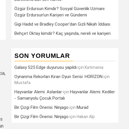
Özgür Erdursun Kimdir? Sosyal Güvenlik Uzmanı
Özgür Erdursun’un Kariyeri ve Gündemi
Gigi Hadid ve Bradley Cooper’dan Gizli Nikah İddiası
Behçet Oktay kimdir? Kaç yaşında, nereli ve kariyeri
SON YORUMLAR
Galaxy S25 Edge duyurusu yapıldı
için
Katimania
ia,
Oynanma Rekorları Kıran Oyun Serisi: HORİZON
için
Mustafa
Hayvanlar Alemi: Aslanlar
Hayvanlar Alemi: Kediler
için
- Samanyolu Çocuk Portalı
Bir Çizgi Film Önerisi: Ninjago
Murad
için
Bir Çizgi Film Önerisi: Ninjago
için
Hakan Alp
es
un