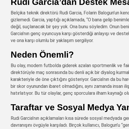
Rudi Garcia’dan Destek Mesa
Belçika teknik direktörü Rudi Garcia, Folarin Balogun’un 
gizlemedi. Garcia, yaptığı açıklamada, “O bana gelip beni
değil, suçlanacak bir şey yok. Ona bunu söyledim. Onun benim
Garcia’nın genç oyuncuya karşı gösterdiği anlayışı ve destekl
ve ona karşı olumlu bir yaklaşım sergiliyor.
Neden Önemli?
Bu olay, modern futbolda giderek azalan sportmenlik ve fair-
direktörüyle maç sonrasında bu denli açık bir diyalog kurma
karakteriyle de öne çıktığını gösteriyor. Garcia’nın da bu 
bir skor oyunundan ibaret olmadığını, aynı zamanda insan ilişk
hatırlatıyor. Bu tür olaylar, genç sporculara ilham kaynağı ol
Taraftar ve Sosyal Medya Ya
Rudi Garcia’nın açıklamaları kısa sürede sosyal medyada gen
davranışını övgüyle karşıladı. Birçok kullanıcı, Balogun’u “ger