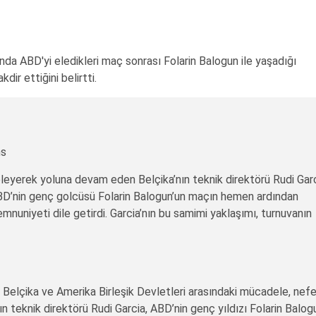
da ABD'yi eledikleri maç sonrası Folarin Balogun ile yaşadığı
dir ettiğini belirtti.
ns
eleyerek yoluna devam eden Belçika’nın teknik direktörü Rudi Garc
ABD’nin genç golcüsü Folarin Balogun’un maçın hemen ardından
uniyeti dile getirdi. Garcia’nın bu samimi yaklaşımı, turnuvanın
Belçika ve Amerika Birleşik Devletleri arasındaki mücadele, nef
 teknik direktörü Rudi Garcia, ABD’nin genç yıldızı Folarin Balog