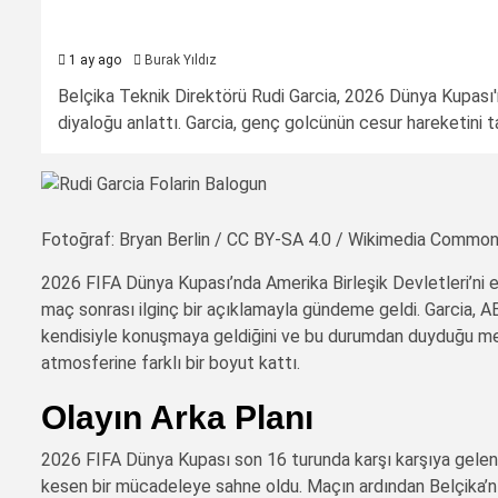
1 ay ago
Burak Yıldız
Belçika Teknik Direktörü Rudi Garcia, 2026 Dünya Kupası'n
diyaloğu anlattı. Garcia, genç golcünün cesur hareketini tak
Fotoğraf: Bryan Berlin / CC BY-SA 4.0 / Wikimedia Commo
2026 FIFA Dünya Kupası’nda Amerika Birleşik Devletleri’ni 
maç sonrası ilginç bir açıklamayla gündeme geldi. Garcia, 
kendisiyle konuşmaya geldiğini ve bu durumdan duyduğu memn
atmosferine farklı bir boyut kattı.
Olayın Arka Planı
2026 FIFA Dünya Kupası son 16 turunda karşı karşıya gelen 
kesen bir mücadeleye sahne oldu. Maçın ardından Belçika’nın