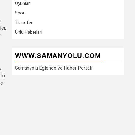
Oyunlar
Spor
ı
Transfer
er,
Ünlü Haberleri
r
WWW.SAMANYOLU.COM
Samanyolu Eğlence ve Haber Portalı
k
aki
ce