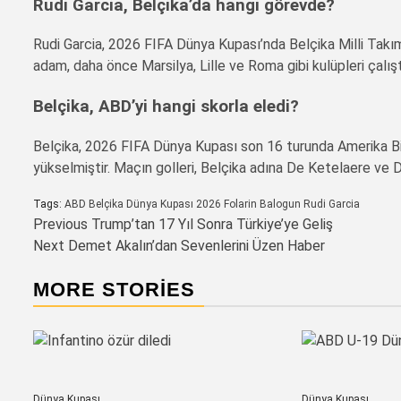
Rudi Garcia, Belçika’da hangi görevde?
Rudi Garcia, 2026 FIFA Dünya Kupası’nda Belçika Milli Takım
adam, daha önce Marsilya, Lille ve Roma gibi kulüpleri çalışt
Belçika, ABD’yi hangi skorla eledi?
Belçika, 2026 FIFA Dünya Kupası son 16 turunda Amerika Birl
yükselmiştir. Maçın golleri, Belçika adına De Ketelaere ve D
Tags:
ABD
Belçika
Dünya Kupası 2026
Folarin Balogun
Rudi Garcia
Post
Previous
Trump’tan 17 Yıl Sonra Türkiye’ye Geliş
Next
Demet Akalın’dan Sevenlerini Üzen Haber
navigation
MORE STORIES
Dünya Kupası
Dünya Kupası