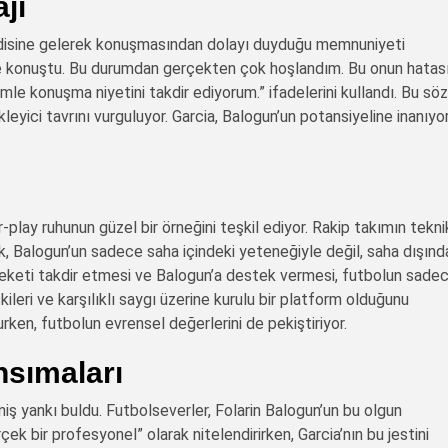
jı
kendisine gelerek konuşmasından dolayı duyduğu memnuniyeti
mle konuştu. Bu durumdan gerçekten çok hoşlandım. Bu onun hatas
le konuşma niyetini takdir ediyorum.” ifadelerini kullandı. Bu sözl
eyici tavrını vurguluyor. Garcia, Balogun’un potansiyeline inanıyo
play ruhunun güzel bir örneğini teşkil ediyor. Rakip takımın tekni
k, Balogun’un sadece saha içindeki yeteneğiyle değil, saha dışınd
hareketi takdir etmesi ve Balogun’a destek vermesi, futbolun sade
ileri ve karşılıklı saygı üzerine kurulu bir platform olduğunu
urken, futbolun evrensel değerlerini de pekiştiriyor.
nsımaları
iş yankı buldu. Futbolseverler, Folarin Balogun’un bu olgun
çek bir profesyonel” olarak nitelendirirken, Garcia’nın bu jestini