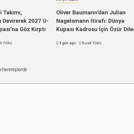
i Takımı,
Oliver Baumann’dan Julian
 Devirerek 2027 U-
Nagelsmann İtirafı: Dünya
ası’na Göz Kırptı
Kupası Kadrosu İçin Özür Dile
k Yıldız
3 gün ago
Burak Yıldız
etlenmişlerdir