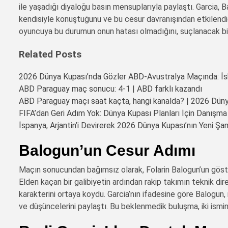
ile yaşadığı diyaloğu basın mensuplarıyla paylaştı. Garcia, 
kendisiyle konuştuğunu ve bu cesur davranışından etkilendiğin
oyuncuya bu durumun onun hatası olmadığını, suçlanacak bir
Related Posts
2026 Dünya Kupası’nda Gözler ABD-Avustralya Maçında: İsk
ABD Paraguay maç sonucu: 4-1 | ABD farklı kazandı
ABD Paraguay maçı saat kaçta, hangi kanalda? | 2026 Dün
FIFA’dan Geri Adım Yok: Dünya Kupası Planları İçin Danış
İspanya, Arjantin’i Devirerek 2026 Dünya Kupası’nın Yeni Ş
Balogun’un Cesur Adımı
Maçın sonucundan bağımsız olarak, Folarin Balogun’un göste
Elden kaçan bir galibiyetin ardından rakip takımın teknik 
karakterini ortaya koydu. Garcia’nın ifadesine göre Balogun
ve düşüncelerini paylaştı. Bu beklenmedik buluşma, iki ismin