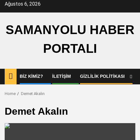
Skip
Ağustos 6, 2026
to
content
SAMANYOLU HABER
PORTALI
BIZ KIMIZ?
İLETIŞIM
GIZLILIK POLITIKASI
Home
Demet Akalın
Demet Akalın