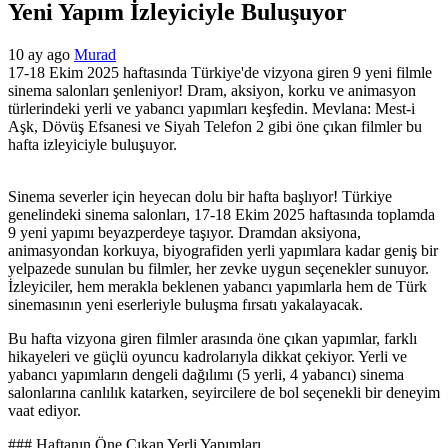
Yeni Yapım İzleyiciyle Buluşuyor
10 ay ago
Murad
17-18 Ekim 2025 haftasında Türkiye'de vizyona giren 9 yeni filmle
sinema salonları şenleniyor! Dram, aksiyon, korku ve animasyon
türlerindeki yerli ve yabancı yapımları keşfedin. Mevlana: Mest-i
Aşk, Dövüş Efsanesi ve Siyah Telefon 2 gibi öne çıkan filmler bu
hafta izleyiciyle buluşuyor.
Sinema severler için heyecan dolu bir hafta başlıyor! Türkiye
genelindeki sinema salonları, 17-18 Ekim 2025 haftasında toplamda
9 yeni yapımı beyazperdeye taşıyor. Dramdan aksiyona,
animasyondan korkuya, biyografiden yerli yapımlara kadar geniş bir
yelpazede sunulan bu filmler, her zevke uygun seçenekler sunuyor.
İzleyiciler, hem merakla beklenen yabancı yapımlarla hem de Türk
sinemasının yeni eserleriyle buluşma fırsatı yakalayacak.
Bu hafta vizyona giren filmler arasında öne çıkan yapımlar, farklı
hikayeleri ve güçlü oyuncu kadrolarıyla dikkat çekiyor. Yerli ve
yabancı yapımların dengeli dağılımı (5 yerli, 4 yabancı) sinema
salonlarına canlılık katarken, seyircilere de bol seçenekli bir deneyim
vaat ediyor.
### Haftanın Öne Çıkan Yerli Yapımları