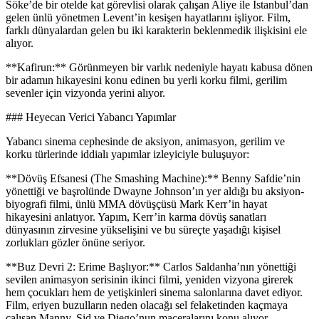
Söke’de bir otelde kat görevlisi olarak çalışan Aliye ile İstanbul’dan
gelen ünlü yönetmen Levent’in kesişen hayatlarını işliyor. Film,
farklı dünyalardan gelen bu iki karakterin beklenmedik ilişkisini ele
alıyor.
**Kafirun:** Görünmeyen bir varlık nedeniyle hayatı kabusa dönen
bir adamın hikayesini konu edinen bu yerli korku filmi, gerilim
sevenler için vizyonda yerini alıyor.
### Heyecan Verici Yabancı Yapımlar
Yabancı sinema cephesinde de aksiyon, animasyon, gerilim ve
korku türlerinde iddialı yapımlar izleyiciyle buluşuyor:
**Dövüş Efsanesi (The Smashing Machine):** Benny Safdie’nin
yönettiği ve başrolünde Dwayne Johnson’ın yer aldığı bu aksiyon-
biyografi filmi, ünlü MMA dövüşçüsü Mark Kerr’in hayat
hikayesini anlatıyor. Yapım, Kerr’in karma dövüş sanatları
dünyasının zirvesine yükselişini ve bu süreçte yaşadığı kişisel
zorlukları gözler önüne seriyor.
**Buz Devri 2: Erime Başlıyor:** Carlos Saldanha’nın yönettiği
sevilen animasyon serisinin ikinci filmi, yeniden vizyona girerek
hem çocukları hem de yetişkinleri sinema salonlarına davet ediyor.
Film, eriyen buzulların neden olacağı sel felaketinden kaçmaya
çalışan Manny, Sid ve Diego’nun maceralarını konu alıyor.