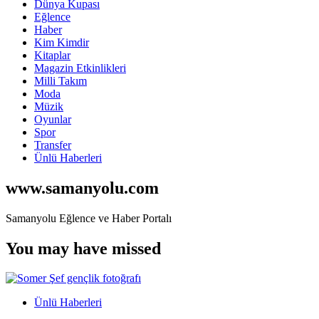
Dünya Kupası
Eğlence
Haber
Kim Kimdir
Kitaplar
Magazin Etkinlikleri
Milli Takım
Moda
Müzik
Oyunlar
Spor
Transfer
Ünlü Haberleri
www.samanyolu.com
Samanyolu Eğlence ve Haber Portalı
You may have missed
Ünlü Haberleri