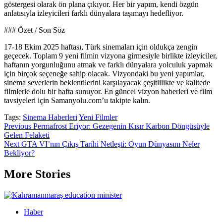
göstergesi olarak ön plana çıkıyor. Her bir yapım, kendi özgün
anlatısıyla izleyicileri farklı dünyalara taşımayı hedefliyor.
### Özet / Son Söz
17-18 Ekim 2025 haftası, Türk sinemaları için oldukça zengin
geçecek. Toplam 9 yeni filmin vizyona girmesiyle birlikte izleyiciler,
haftanın yorgunluğunu atmak ve farklı dünyalara yolculuk yapmak
için birçok seçeneğe sahip olacak. Vizyondaki bu yeni yapımlar,
sinema severlerin beklentilerini karşılayacak çeşitlilikte ve kalitede
filmlerle dolu bir hafta sunuyor. En güncel vizyon haberleri ve film
tavsiyeleri için Samanyolu.com’u takipte kalın.
Tags:
Sinema Haberleri
Yeni Filmler
Post
Previous
Permafrost Eriyor: Gezegenin Kısır Karbon Döngüsüyle
Gelen Felaketi
navigation
Next
GTA VI’nın Çıkış Tarihi Netleşti: Oyun Dünyasını Neler
Bekliyor?
More Stories
Haber