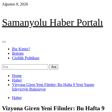
Skip
Ağustos 9, 2026
to
content
Samanyolu Haber Portalı
Primary
Menu
Biz Kimiz?
İletişim
Gizlilik Politikası
Arama:
Home
Haber
Vizyona Giren Yeni Filmler: Bu Hafta 9 Yeni Yapım
İzleyiciyle Buluşuyor
Haber
Vizyona Giren Yeni Filmler: Bu Hafta 9