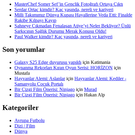
MasterChef Somer Şef’in Gençlik Fotoğrafı Ortaya Çıktı
Serdar Ortaç kimdir? Kaç yaşında, nereli ve kariyeri
Milli Takımımız Dünya Kupası Hayallerine Veda Etti: Finalde
Rakibe Kılpayı Kayıp
Sahneye Çıkmadan Fenalaşan Atiye’yi Neler Bekliyor? Ünlü
Şarkıcının Sağlık Durumu Merak Konusu Oldu!
Paul Walker kimdir? Kaç yaşında, nereli ve kariyeri
Son yorumlar
Galaxy S25 Edge duyurusu yapıldı
için
Katimania
Oynanma Rekorları Kıran Oyun Serisi: HORİZON
için
Mustafa
Hayvanlar Alemi: Aslanlar
için
Hayvanlar Alemi: Kediler -
Samanyolu Çocuk Portalı
Bir Çizgi Film Önerisi: Ninjago
için
Murad
Bir Çizgi Film Önerisi: Ninjago
için
Hakan Alp
Kategoriler
Avrupa Futbolu
Dizi / Film
Dünya