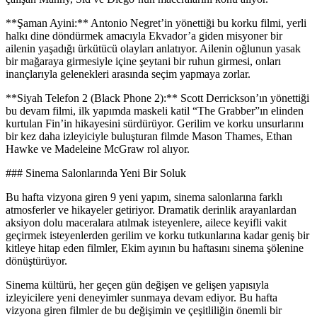
**Şaman Ayini:** Antonio Negret’in yönettiği bu korku filmi, yerli
halkı dine döndürmek amacıyla Ekvador’a giden misyoner bir
ailenin yaşadığı ürkütücü olayları anlatıyor. Ailenin oğlunun yasak
bir mağaraya girmesiyle içine şeytani bir ruhun girmesi, onları
inançlarıyla gelenekleri arasında seçim yapmaya zorlar.
**Siyah Telefon 2 (Black Phone 2):** Scott Derrickson’ın yönettiği
bu devam filmi, ilk yapımda maskeli katil “The Grabber”ın elinden
kurtulan Fin’in hikayesini sürdürüyor. Gerilim ve korku unsurlarını
bir kez daha izleyiciyle buluşturan filmde Mason Thames, Ethan
Hawke ve Madeleine McGraw rol alıyor.
### Sinema Salonlarında Yeni Bir Soluk
Bu hafta vizyona giren 9 yeni yapım, sinema salonlarına farklı
atmosferler ve hikayeler getiriyor. Dramatik derinlik arayanlardan
aksiyon dolu maceralara atılmak isteyenlere, ailece keyifli vakit
geçirmek isteyenlerden gerilim ve korku tutkunlarına kadar geniş bir
kitleye hitap eden filmler, Ekim ayının bu haftasını sinema şölenine
dönüştürüyor.
Sinema kültürü, her geçen gün değişen ve gelişen yapısıyla
izleyicilere yeni deneyimler sunmaya devam ediyor. Bu hafta
vizyona giren filmler de bu değişimin ve çeşitliliğin önemli bir