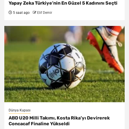
Yapay Zeka Türkiye’nin En Güzel 5 Kadınını Seçti
5 saat ago
Elif Demir
Dünya Kupası
ABD U20 Milli Takımı, Kosta Rika’yı Devirerek
Concacaf Finaline Yükseldi