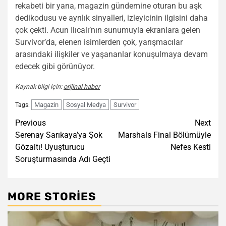
rekabeti bir yana, magazin gündemine oturan bu aşk
dedikodusu ve ayrılık sinyalleri, izleyicinin ilgisini daha
çok çekti. Acun Ilıcalı’nın sunumuyla ekranlara gelen
Survivor’da, elenen isimlerden çok, yarışmacılar
arasındaki ilişkiler ve yaşananlar konuşulmaya devam
edecek gibi görünüyor.
Kaynak bilgi için:
orijinal haber
Magazin
Sosyal Medya
Survivor
Tags:
Post
Previous
Next
Serenay Sarıkaya’ya Şok
Marshals Final Bölümüyle
navigation
Gözaltı! Uyuşturucu
Nefes Kesti
Soruşturmasında Adı Geçti
MORE STORIES