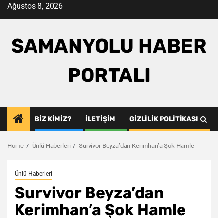
Skip
Ağustos 8, 2026
to
content
SAMANYOLU HABER
PORTALI
BIZ KIMIZ?
İLETIŞIM
GIZLILIK POLITIKASI
Home
Ünlü Haberleri
Survivor Beyza’dan Kerimhan’a Şok Hamle
Ünlü Haberleri
Survivor Beyza’dan
Kerimhan’a Şok Hamle