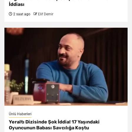
İddiası
2 saat ago
Elif Demir
Ünlü Haberleri
Yeraltı Dizisinde Şok İddia! 17 Yaşındaki
Oyuncunun Babası Savcılığa Koştu