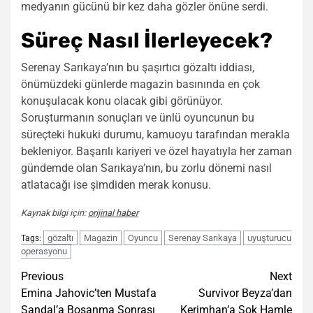
medyanın gücünü bir kez daha gözler önüne serdi.
Süreç Nasıl İlerleyecek?
Serenay Sarıkaya’nın bu şaşırtıcı gözaltı iddiası,
önümüzdeki günlerde magazin basınında en çok
konuşulacak konu olacak gibi görünüyor.
Soruşturmanın sonuçları ve ünlü oyuncunun bu
süreçteki hukuki durumu, kamuoyu tarafından merakla
bekleniyor. Başarılı kariyeri ve özel hayatıyla her zaman
gündemde olan Sarıkaya’nın, bu zorlu dönemi nasıl
atlatacağı ise şimdiden merak konusu.
Kaynak bilgi için:
orijinal haber
gözaltı
Magazin
Oyuncu
Serenay Sarıkaya
uyuşturucu
Tags:
operasyonu
Post
Previous
Next
Emina Jahovic’ten Mustafa
Survivor Beyza’dan
navigation
Sandal’a Boşanma Sonrası
Kerimhan’a Şok Hamle