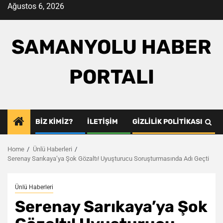
Skip
Ağustos 6, 2026
to
content
SAMANYOLU HABER
PORTALI
BIZ KIMIZ?
İLETIŞIM
GIZLILIK POLITIKASI
Home
Ünlü Haberleri
Serenay Sarıkaya’ya Şok Gözaltı! Uyuşturucu Soruşturmasında Adı Geçti
Ünlü Haberleri
Serenay Sarıkaya’ya Şok