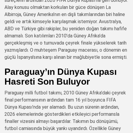
süreçlerin ardından 2026 FIFA Dünya Kupası’na geri dönüyor.
Alay konusu olmaktan korkulan bir güce dönüşen La
Albirroja, Güney Amerika’nın en dişli takımlarından biri haline
geldi ve artık kimseyle karşılaşmak istemiyor. Avustralya,
ABD ve Türkiye gibi rakipler, bu yeniden doğan takımı hafife
almamalı. Son katılımları 2010’da Güney Afrika’da
gerçekleşmiş ve o turnuvada çeyrek finale yükselerek tarih
yazmışlardı. O muhteşem Paraguay macerası, o dönemin en
güçlü İspanya’sına karşı alınan bir mağlubiyetle sona ermişti.
Paraguay’ın Dünya Kupası
Hasreti Son Buluyor
Paraguay milli futbol takımı, 2010 Güney Afrika’daki çeyrek
final performansının ardından tam 16 yıl boyunca FIFA
Dünya Kupası’nda yer alamadı. Bu uzun sürenin ardından,
2026 elemelerinde gösterdikleri etkileyici performansla
finaller vizesini almayı başardılar. Takımın bu dönüşümü,
futbol camiasında büyük yankı uyandırdı. Özellikle Güney