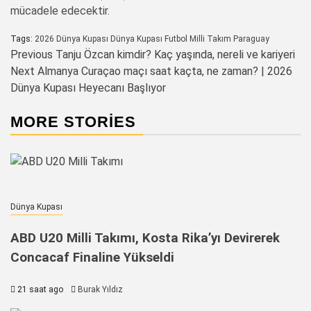
mücadele edecektir.
Tags:
2026 Dünya Kupası
Dünya Kupası
Futbol
Milli Takım
Paraguay
Post
Previous
Tanju Özcan kimdir? Kaç yaşında, nereli ve kariyeri
Next
Almanya Curaçao maçı saat kaçta, ne zaman? | 2026
navigation
Dünya Kupası Heyecanı Başlıyor
MORE STORIES
Dünya Kupası
ABD U20 Milli Takımı, Kosta Rika’yı Devirerek
Concacaf Finaline Yükseldi
21 saat ago
Burak Yıldız