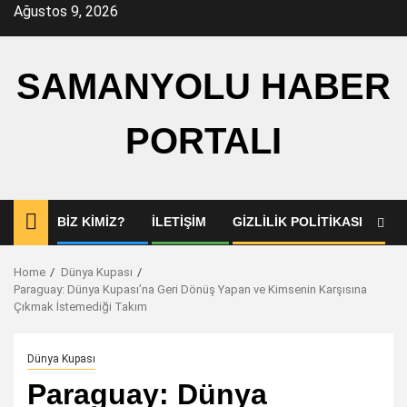
Skip
Ağustos 9, 2026
to
content
SAMANYOLU HABER
PORTALI
BIZ KIMIZ?
İLETIŞIM
GIZLILIK POLITIKASI
Home
Dünya Kupası
Paraguay: Dünya Kupası’na Geri Dönüş Yapan ve Kimsenin Karşısına
Çıkmak İstemediği Takım
Dünya Kupası
Paraguay: Dünya