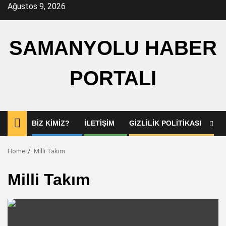
Skip
Ağustos 9, 2026
to
content
SAMANYOLU HABER
PORTALI
BIZ KIMIZ?
İLETIŞIM
GIZLILIK POLITIKASI
Home
Milli Takım
Milli Takım