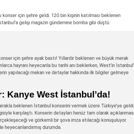
konser için şehre geldi. 120 bin kişinin katılması beklenen
İstanbul'a gelişi magazin gündemine bomba gibi düştü.
onser için şehre ayak bastı! Yıllardır beklenen ve büyük merak
nlarca hayranı heyecanla bu tarihi anı beklerken, West’in İstanbul
in yapılacağı mekan ve detaylar hakkında ilk bilgiler gelmeye
r: Kanye West İstanbul’da!
akla beklenen İstanbul konserini vermek üzere Türkiye’ye geldi
lgisiyle karşılaştı. Konserin detayları henüz tam olarak açıklanmas
erçekleşeceği ve görkemli bir şova imza atılacağı konuşuluyor.
i de heyecanlandırmış durumda.