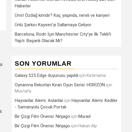
Haberler
Ümit Özdağ kimdir? Kaç yaşında, nereli ve kariyeri
Ünlü Şarkıcı Kayseri’yi Sallamaya Geliyor
Barcelona, Rodri İçin Manchester City’ye İlk Teklifi
Yaptı: Başarılı Olacak Mı?
SON YORUMLAR
’a
Galaxy S25 Edge duyurusu yapıldı
için
Katimania
Oynanma Rekorları Kıran Oyun Serisi: HORİZON
için
Mustafa
Hayvanlar Alemi: Aslanlar
Hayvanlar Alemi: Kediler
için
.
- Samanyolu Çocuk Portalı
a
Bir Çizgi Film Önerisi: Ninjago
Murad
için
Bir Çizgi Film Önerisi: Ninjago
için
Hakan Alp