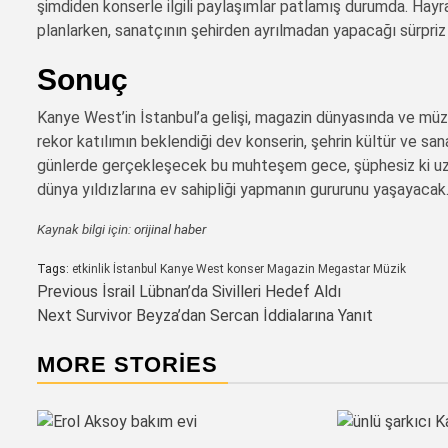
şimdiden konserle ilgili paylaşımlar patlamış durumda. Hayra
planlarken, sanatçının şehirden ayrılmadan yapacağı sürpri
Sonuç
Kanye West’in İstanbul’a gelişi, magazin dünyasında ve müzi
rekor katılımın beklendiği dev konserin, şehrin kültür ve s
günlerde gerçekleşecek bu muhteşem gece, şüphesiz ki uzun
dünya yıldızlarına ev sahipliği yapmanın gururunu yaşayacak
Kaynak bilgi için:
orijinal haber
Tags:
etkinlik
İstanbul
Kanye West
konser
Magazin
Megastar
Müzik
Post
Previous
İsrail Lübnan’da Sivilleri Hedef Aldı
Next
Survivor Beyza’dan Sercan İddialarına Yanıt
navigation
MORE STORIES