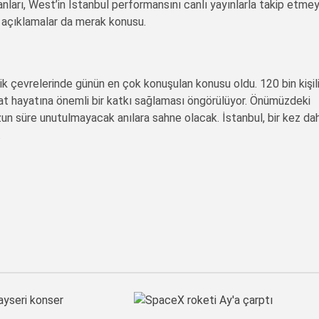
nları, West’in İstanbul performansını canlı yayınlarla takip etmey
z açıklamalar da merak konusu.
k çevrelerinde günün en çok konuşulan konusu oldu. 120 bin kişil
anat hayatına önemli bir katkı sağlaması öngörülüyor. Önümüzdeki
 süre unutulmayacak anılara sahne olacak. İstanbul, bir kez da
.