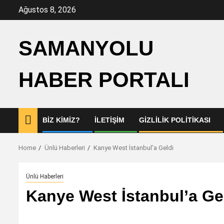
Skip
Ağustos 8, 2026
to
content
SAMANYOLU
HABER PORTALI
BIZ KIMIZ?
İLETIŞIM
GIZLILIK POLITIKASI
Home
Ünlü Haberleri
Kanye West İstanbul’a Geldi
Ünlü Haberleri
Kanye West İstanbul’a Ge