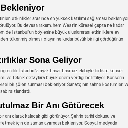
m Bekleniyor
rilen etkinlikler arasında en yüksek katılımı sağlaması bekleniyor
öngörülüyor. Bu devasa rakam, hem West’in küresel çapta ne kadar
em de İstanbul’un böylesine büyük uluslararası etkinliklere ev
diden tükenmiş olması, olayın ne kadar büyük bir ilgi gördüğünün
ırlıklar Sona Geliyor
öğrenildi. İstanbul’a ayak basar basmaz ekibiyle birlikte konser
ı ve teknik detaylara büyük önem verdiği belirtiliyor. Konserin
örsel bir şölen sunması bekleniyor. Sanatçının sahne kostümleri v
 sabırsızlandırdı.
tulmaz Bir Anı Götürecek
 anı olarak kalacak gibi görünüyor. Şehrin tarihi dokusu ve
keşfetmek için de zaman ayırması bekleniyor. Sosyal medyada