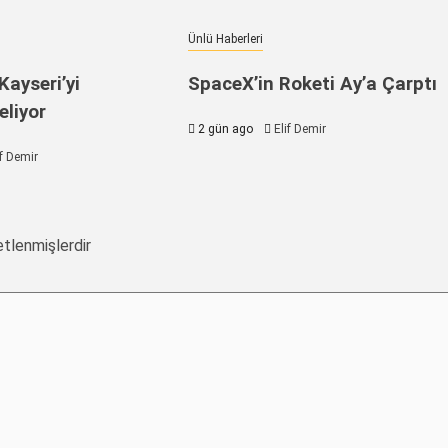
Ünlü Haberleri
Kayseri’yi
SpaceX’in Roketi Ay’a Çarptı
liyor
2 gün ago
Elif Demir
if Demir
etlenmişlerdir