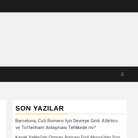
SON YAZILAR
Barcelona, Cuti Romero İçin Devreye Girdi: Atlético
ve Tottenham Anlaşması Tehlikede mi?
Kavak Yelleri’nin Osman Amcası Erol Aksoy’dan Son