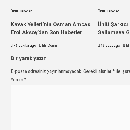
Ünlü Haberleri
Ünlü Haberleri
Kavak Yelleri’nin Osman Amcası
Ünlü Şarkıcı 
Erol Aksoy’dan Son Haberler
Sallamaya Ge
46 dakika ago
Elif Demir
13 saat ago
El
Bir yanıt yazın
E-posta adresiniz yayınlanmayacak.
Gerekli alanlar
*
ile işar
Yorum
*