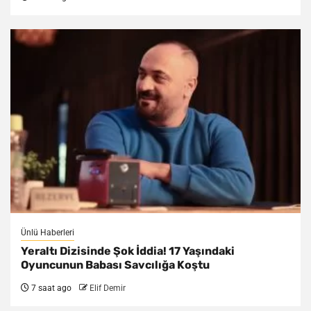
Ünlü Haberleri
Yeraltı Dizisinde Şok İddia! 17 Yaşındaki
Oyuncunun Babası Savcılığa Koştu
7 saat ago
Elif Demir