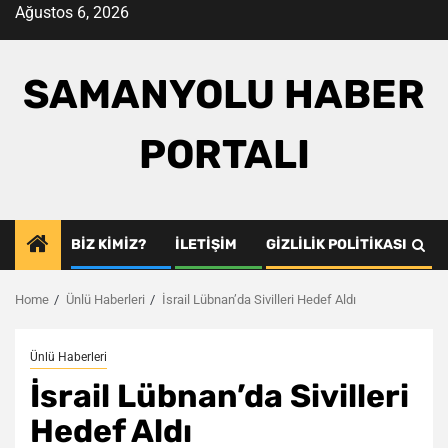
Skip
Ağustos 6, 2026
to
content
SAMANYOLU HABER
PORTALI
BIZ KIMIZ?
İLETIŞIM
GIZLILIK POLITIKASI
Home
Ünlü Haberleri
İsrail Lübnan’da Sivilleri Hedef Aldı
Ünlü Haberleri
İsrail Lübnan’da Sivilleri
Hedef Aldı