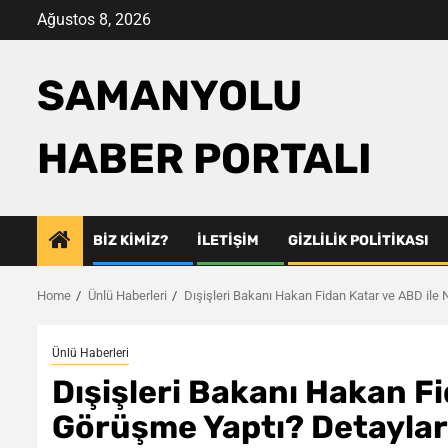
Skip
Ağustos 8, 2026
to
content
SAMANYOLU
HABER PORTALI
BIZ KIMIZ?
İLETIŞIM
GIZLILIK POLITIKASI
Home
Ünlü Haberleri
Dışişleri Bakanı Hakan Fidan Katar ve ABD ile 
Ünlü Haberleri
Dışişleri Bakanı Hakan F
Görüşme Yaptı? Detaylar 