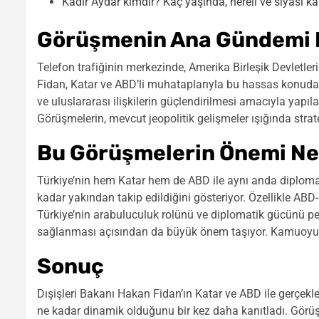
Kadir Aydar kimdir? Kaç yaşında, nereli ve siyasi kar
Görüşmenin Ana Gündemi 
Telefon trafiğinin merkezinde, Amerika Birleşik Devletle
Fidan, Katar ve ABD’li muhataplarıyla bu hassas konudaki 
ve uluslararası ilişkilerin güçlendirilmesi amacıyla yapıl
Görüşmelerin, mevcut jeopolitik gelişmeler ışığında strate
Bu Görüşmelerin Önemi Ne
Türkiye’nin hem Katar hem de ABD ile aynı anda diploma
kadar yakından takip edildiğini gösteriyor. Özellikle ABD-
Türkiye’nin arabuluculuk rolünü ve diplomatik gücünü peki
sağlanması açısından da büyük önem taşıyor. Kamuoyun
Sonuç
Dışişleri Bakanı Hakan Fidan’ın Katar ve ABD ile gerçekleş
ne kadar dinamik olduğunu bir kez daha kanıtladı. Görü