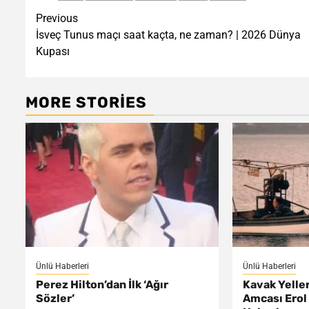
Post
Previous
İsveç Tunus maçı saat kaçta, ne zaman? | 2026 Dünya
navigation
Kupası
MORE STORIES
Ünlü Haberleri
Ünlü Haberleri
Perez Hilton’dan İlk ‘Ağır
Kavak Yelle
Sözler’
Amcası Erol