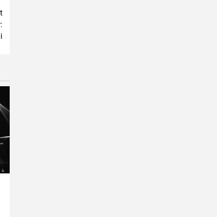
t
:
i