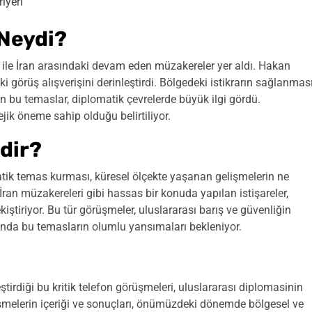
iyeri
Neydi?
ri ile İran arasındaki devam eden müzakereler yer aldı. Hakan
görüş alışverişini derinleştirdi. Bölgedeki istikrarın sağlanmas
an bu temaslar, diplomatik çevrelerde büyük ilgi gördü.
jik öneme sahip olduğu belirtiliyor.
dir?
tik temas kurması, küresel ölçekte yaşanan gelişmelerin ne
İran müzakereleri gibi hassas bir konuda yapılan istişareler,
ştiriyor. Bu tür görüşmeler, uluslararası barış ve güvenliğin
da bu temasların olumlu yansımaları bekleniyor.
tirdiği bu kritik telefon görüşmeleri, uluslararası diplomasinin
şmelerin içeriği ve sonuçları, önümüzdeki dönemde bölgesel ve