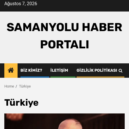
Skip
Ağustos 7, 2026
to
content
SAMANYOLU HABER
PORTALI
BIZ KIMIZ?
İLETIŞIM
GIZLILIK POLITIKASI
Home
Türkiye
Türkiye