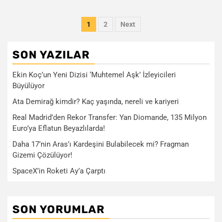
Yazı
1
2
Next
sayfalaması
SON YAZILAR
Ekin Koç’un Yeni Dizisi ‘Muhtemel Aşk’ İzleyicileri
Büyülüyor
Ata Demirağ kimdir? Kaç yaşında, nereli ve kariyeri
Real Madrid’den Rekor Transfer: Yan Diomande, 135 Milyon
Euro’ya Eflatun Beyazlılarda!
Daha 17’nin Aras’ı Kardeşini Bulabilecek mi? Fragman
Gizemi Çözülüyor!
SpaceX’in Roketi Ay’a Çarptı
SON YORUMLAR