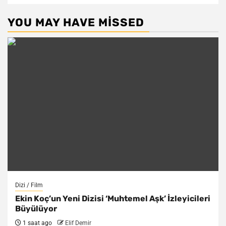
YOU MAY HAVE MISSED
Dizi / Film
Ekin Koç’un Yeni Dizisi ‘Muhtemel Aşk’ İzleyicileri
Büyülüyor
1 saat ago
Elif Demir