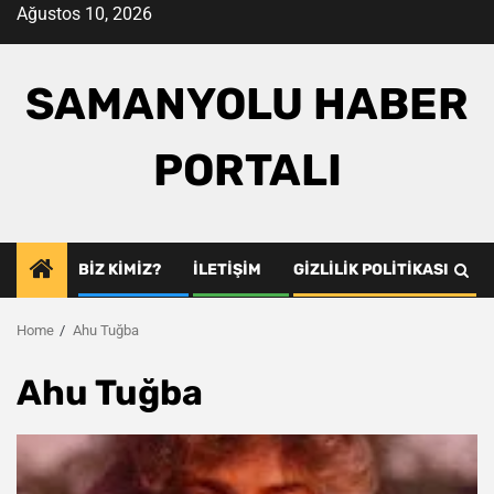
Skip
Ağustos 10, 2026
to
content
SAMANYOLU HABER
PORTALI
BIZ KIMIZ?
İLETIŞIM
GIZLILIK POLITIKASI
Home
Ahu Tuğba
Ahu Tuğba