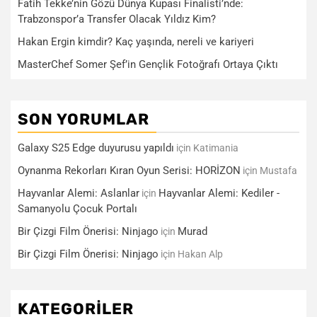
Fatih Tekke’nin Gözü Dünya Kupası Finalisti’nde:
Trabzonspor’a Transfer Olacak Yıldız Kim?
Hakan Ergin kimdir? Kaç yaşında, nereli ve kariyeri
MasterChef Somer Şef’in Gençlik Fotoğrafı Ortaya Çıktı
SON YORUMLAR
Galaxy S25 Edge duyurusu yapıldı
için
Katimania
Oynanma Rekorları Kıran Oyun Serisi: HORİZON
için
Mustafa
Hayvanlar Alemi: Aslanlar
Hayvanlar Alemi: Kediler -
için
Samanyolu Çocuk Portalı
Bir Çizgi Film Önerisi: Ninjago
Murad
için
Bir Çizgi Film Önerisi: Ninjago
için
Hakan Alp
KATEGORILER