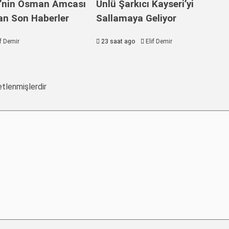
ri’nin Osman Amcası
Ünlü Şarkıcı Kayseri’yi
an Son Haberler
Sallamaya Geliyor
if Demir
23 saat ago
Elif Demir
etlenmişlerdir