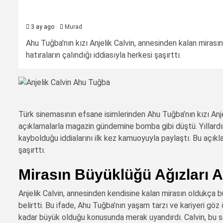
3 ay ago
Murad
Ahu Tuğba'nın kızı Anjelik Calvin, annesinden kalan miras
hatıraların çalındığı iddiasıyla herkesi şaşırttı.
Türk sinemasının efsane isimlerinden Ahu Tuğba’nın kızı Anjel
açıklamalarla magazin gündemine bomba gibi düştü. Yıllardır s
kaybolduğu iddialarını ilk kez kamuoyuyla paylaştı. Bu açı
şaşırttı.
Mirasın Büyüklüğü Ağızları A
Anjelik Calvin, annesinden kendisine kalan mirasın oldukça
belirtti. Bu ifade, Ahu Tuğba’nın yaşam tarzı ve kariyeri göz
kadar büyük olduğu konusunda merak uyandırdı. Calvin, bu s