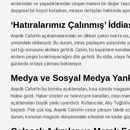
anılarından ve yaşadıklarından oluşan manevi bir değer taşıd
duygusal bir boyut katarken, mirasın detayları hakkında spe
‘Hatıralarımız Çalınmış’ İddia
Anjelik Calvin’in açıklamalarındaki en dikkat çekici nokta is
yönündeki iddiasıydı. Bu durum, miras paylaşımı sürecinde y
yattığı sorusunu akıllara getirdi. Calvin, bu kayıpların kendi
anıların peşini bırakmayacağını dile getirdi. Bu iddia, olaya f
günlerde ortaya çıkması bekleniyor.
Medya ve Sosyal Medya Yank
Anjelik Calvin’in bu bomba açıklamaları, kısa sürede magazi
haline geldi. Haber siteleri ve televizyon kanalları, olayı m
açıklamaları büyük yankı uyandırdı. Kullanıcılar, Ahu Tuğba’nı
başladı. Pek çok kişi, Anjelik Calvin’in cesur çıkışını takdir 
durum, konunun magazin dünyasındaki etkisinin ne kadar güç