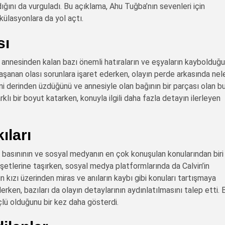
ığını da vurguladı. Bu açıklama, Ahu Tuğba’nın sevenleri için
külasyonlara da yol açtı.
sı
e, annesinden kalan bazı önemli hatıraların ve eşyaların kaybolduğu
aşanan olası sorunlara işaret ederken, olayın perde arkasında nele
sini derinden üzdüğünü ve annesiyle olan bağının bir parçası olan b
arklı bir boyut katarken, konuyla ilgili daha fazla detayın ilerleyen
ıları
n basınının ve sosyal medyanın en çok konuşulan konularından biri
anşetlerine taşırken, sosyal medya platformlarında da Calvin’in
n kızı üzerinden miras ve anıların kaybı gibi konuları tartışmaya
ederken, bazıları da olayın detaylarının aydınlatılmasını talep etti. 
lü olduğunu bir kez daha gösterdi.