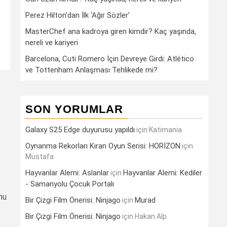
Perez Hilton’dan İlk ‘Ağır Sözler’
MasterChef ana kadroya giren kimdir? Kaç yaşında,
nereli ve kariyeri
Barcelona, Cuti Romero İçin Devreye Girdi: Atlético
ve Tottenham Anlaşması Tehlikede mi?
SON YORUMLAR
Galaxy S25 Edge duyurusu yapıldı
için
Katimania
Oynanma Rekorları Kıran Oyun Serisi: HORİZON
için
Mustafa
Hayvanlar Alemi: Aslanlar
Hayvanlar Alemi: Kediler
için
- Samanyolu Çocuk Portalı
nu
Bir Çizgi Film Önerisi: Ninjago
Murad
için
Bir Çizgi Film Önerisi: Ninjago
için
Hakan Alp