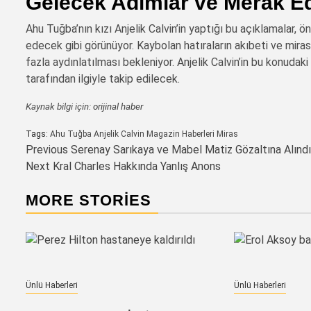
Gelecek Adımlar ve Merak Ed
Ahu Tuğba’nın kızı Anjelik Calvin’in yaptığı bu açıklamal
edecek gibi görünüyor. Kaybolan hatıraların akıbeti ve mi
fazla aydınlatılması bekleniyor. Anjelik Calvin’in bu konudaki
tarafından ilgiyle takip edilecek.
Kaynak bilgi için:
orijinal haber
Tags:
Ahu Tuğba
Anjelik Calvin
Magazin Haberleri
Miras
Post
Previous
Serenay Sarıkaya ve Mabel Matiz Gözaltına Alındı
Next
Kral Charles Hakkında Yanlış Anons
navigation
MORE STORIES
Ünlü Haberleri
Ünlü Haberleri