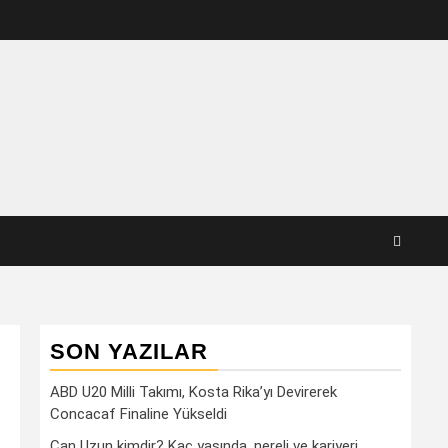
SON YAZILAR
ABD U20 Milli Takımı, Kosta Rika’yı Devirerek
Concacaf Finaline Yükseldi
Can Uzun kimdir? Kaç yaşında, nereli ve kariyeri