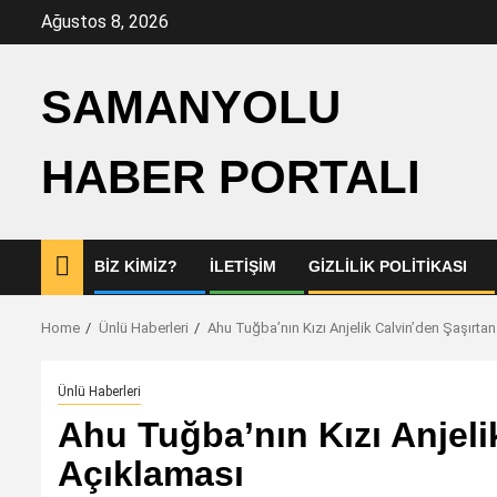
Skip
Ağustos 8, 2026
to
content
SAMANYOLU
HABER PORTALI
BIZ KIMIZ?
İLETIŞIM
GIZLILIK POLITIKASI
Home
Ünlü Haberleri
Ahu Tuğba’nın Kızı Anjelik Calvin’den Şaşırta
Ünlü Haberleri
Ahu Tuğba’nın Kızı Anjeli
Açıklaması