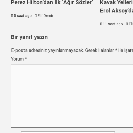
Perez Hilton’dan İlk ‘Ağır Sözler’
Kavak Yelle
Erol Aksoy’d
5 saat ago
Elif Demir
11 saat ago
El
Bir yanıt yazın
E-posta adresiniz yayınlanmayacak.
Gerekli alanlar
*
ile işar
Yorum
*