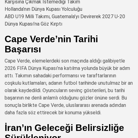
Karşısına Çıkmak İstemediği Takım
Hollanda’nın Dünya Kupası Yolculuğu
ABD U19 Milli Takımı, Guatemala’yı Devirerek 2027 U-20
Dünya Kupası’na Göz Kırptı
Cape Verde’nin Tarihi
Başarısı
Cape Verde, elemelerdeki son maçında aldığı galibiyetle
2026 FIFA Dünya Kupası’na katılma yolunda büyük bir adım
attı. Takımın sahadaki performansı ve taraftarlarının
coşkulu kutlamaları, adanın futbol tarihinde unutulmaz bir an
olarak kaydedildi. Oyuncuların sevinç gösterileri, bu tarihi
başarının ne denli anlamlı olduğunu gözler önüne serdi. Bu
sonuçla birlikte Cape Verde, uluslararası arenada adından
daha fazla söz ettirecek bir konuma yükseldi.
İran’ın Geleceği Belirsizliğe
Sürükleniyor