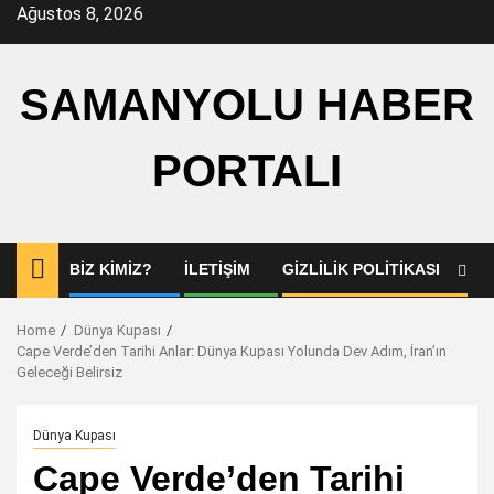
Skip
Ağustos 8, 2026
to
content
SAMANYOLU HABER
PORTALI
BIZ KIMIZ?
İLETIŞIM
GIZLILIK POLITIKASI
Home
Dünya Kupası
Cape Verde’den Tarihi Anlar: Dünya Kupası Yolunda Dev Adım, İran’ın
Geleceği Belirsiz
Dünya Kupası
Cape Verde’den Tarihi