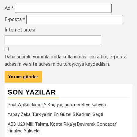
Ad
*
E-posta
*
İnternet sitesi
Daha sonraki yorumlarımda kullanılması için adım, e-posta
adresim ve site adresim bu tarayıcıya kaydedilsin.
SON YAZILAR
Paul Walker kimdir? Kaç yaşında, nereli ve kariyeri
Yapay Zeka Türkiye’nin En Güzel 5 Kadınını Seçti
ABD U20 Milli Takımı, Kosta Rika’yı Devirerek Concacaf
Finaline Yükseldi