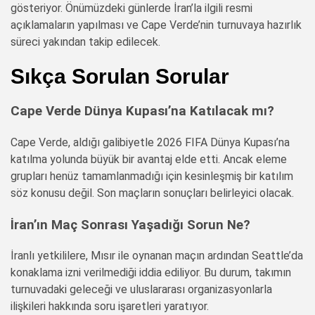
gösteriyor. Önümüzdeki günlerde İran’la ilgili resmi
açıklamaların yapılması ve Cape Verde’nin turnuvaya hazırlık
süreci yakından takip edilecek.
Sıkça Sorulan Sorular
Cape Verde Dünya Kupası’na Katılacak mı?
Cape Verde, aldığı galibiyetle 2026 FIFA Dünya Kupası’na
katılma yolunda büyük bir avantaj elde etti. Ancak eleme
grupları henüz tamamlanmadığı için kesinleşmiş bir katılım
söz konusu değil. Son maçların sonuçları belirleyici olacak.
İran’ın Maç Sonrası Yaşadığı Sorun Ne?
İranlı yetkililere, Mısır ile oynanan maçın ardından Seattle’da
konaklama izni verilmediği iddia ediliyor. Bu durum, takımın
turnuvadaki geleceği ve uluslararası organizasyonlarla
ilişkileri hakkında soru işaretleri yaratıyor.