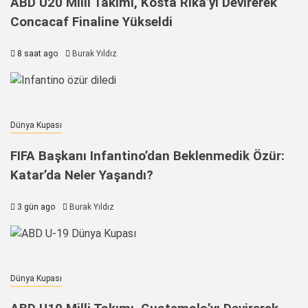
ABD U20 Milli Takımı, Kosta Rika’yı Devirerek
Concacaf Finaline Yükseldi
8 saat ago
Burak Yıldız
Dünya Kupası
FIFA Başkanı Infantino’dan Beklenmedik Özür:
Katar’da Neler Yaşandı?
3 gün ago
Burak Yıldız
Dünya Kupası