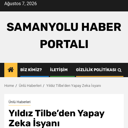
Skip
Ağustos 7, 2026
to
content
SAMANYOLU HABER
PORTALI
BIZ KIMIZ?
İLETIŞIM
GIZLILIK POLITIKASI
Home
Ünlü Haberleri
Yıldız Tilbe’den Yapay Zeka İsyanı
Ünlü Haberleri
Yıldız Tilbe’den Yapay
Zeka İsyanı