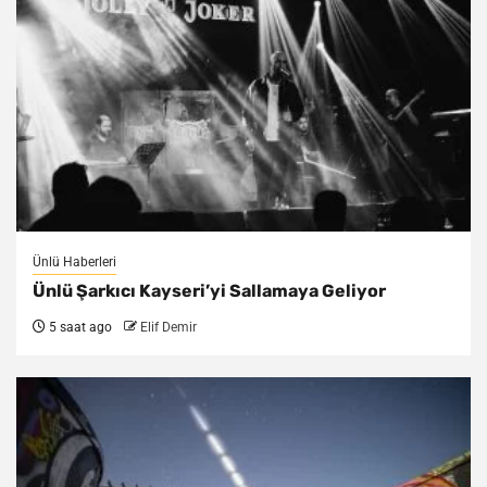
Ünlü Haberleri
Ünlü Şarkıcı Kayseri’yi Sallamaya Geliyor
5 saat ago
Elif Demir