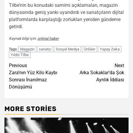
Tilbe’nin bu konudaki samimi açıklamaları, magazin
dünyasında geniş yankı uyandırdı ve sanatçıların dijital
platformlarda karşılaştığı zorlukları yeniden gündeme
getirdi.
Kaynak bilgi için:
orijinal haber
Magazin
sanatçı
Sosyal Medya
Ünlüler
Yapay Zeka
Tags:
Yıldız Tilbe
Post
Previous
Next
Zara’nın Yüz Kilo Kaybı
Arka Sokaklar’da Şok
navigation
Sonrası İnanılmaz
Ayrılık İddiası
Dönüşümü
MORE STORIES