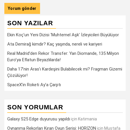
SON YAZILAR
Ekin Koç’un Yeni Dizisi ‘Muhtemel Aşk’ İzleyicileri Büyülüyor
Ata Demirağ kimdir? Kaç yaşında, nereli ve kariyeri
Real Madrid’den Rekor Transfer: Yan Diomande, 135 Milyon
Euro’ya Eflatun Beyazlılarda!
Daha 17’nin Aras’ı Kardeşini Bulabilecek mi? Fragman Gizemi
Çözülüyor!
SpaceX’in Roketi Ay’a Çarptı
SON YORUMLAR
Galaxy S25 Edge duyurusu yapıldı
için
Katimania
Oynanma Rekorları Kıran Oyun Serisi: HORİZON
için
Mustafa