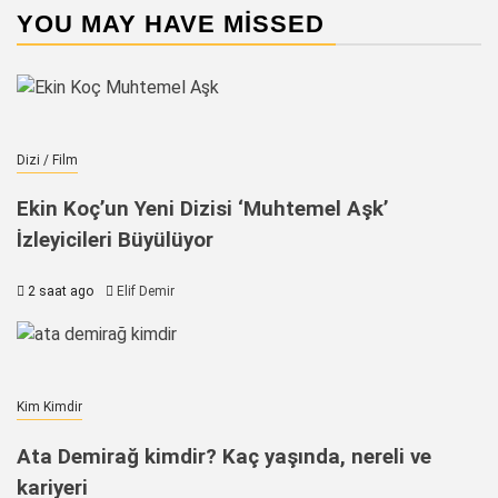
YOU MAY HAVE MISSED
Dizi / Film
Ekin Koç’un Yeni Dizisi ‘Muhtemel Aşk’
İzleyicileri Büyülüyor
2 saat ago
Elif Demir
Kim Kimdir
Ata Demirağ kimdir? Kaç yaşında, nereli ve
kariyeri