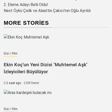
2. Eleme Adayı Belli Oldu!
navigation
Next
Öykü Çelik ve Alaattin Çakıcı’nın Oğlu Ayrıldı
MORE STORIES
Dizi / Film
Ekin Koç’un Yeni Dizisi ‘Muhtemel Aşk’
İzleyicileri Büyülüyor
2 saat ago
Elif Demir
Dizi / Film