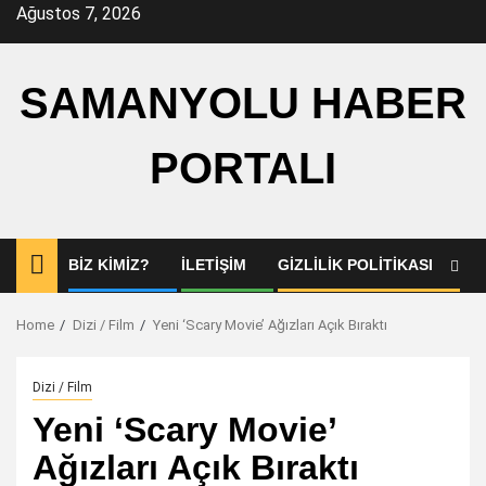
Skip
Ağustos 7, 2026
to
content
SAMANYOLU HABER
PORTALI
BIZ KIMIZ?
İLETIŞIM
GIZLILIK POLITIKASI
Home
Dizi / Film
Yeni ‘Scary Movie’ Ağızları Açık Bıraktı
Dizi / Film
Yeni ‘Scary Movie’
Ağızları Açık Bıraktı