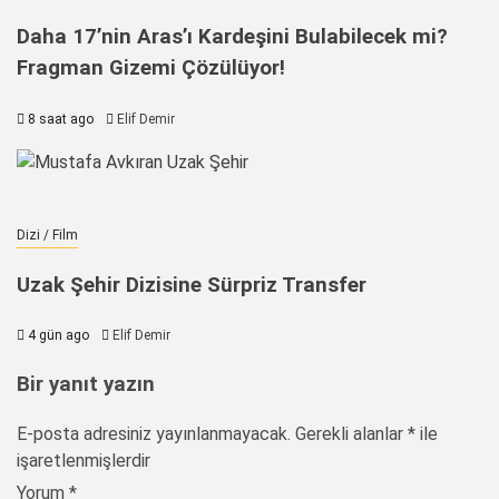
Daha 17’nin Aras’ı Kardeşini Bulabilecek mi?
Fragman Gizemi Çözülüyor!
8 saat ago
Elif Demir
Dizi / Film
Uzak Şehir Dizisine Sürpriz Transfer
4 gün ago
Elif Demir
Bir yanıt yazın
E-posta adresiniz yayınlanmayacak.
Gerekli alanlar
*
ile
işaretlenmişlerdir
Yorum
*