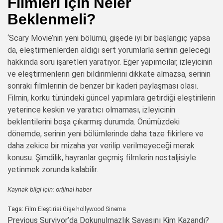
Filmleri İçin Neler
Beklenmeli?
‘Scary Movie’nin yeni bölümü, gişede iyi bir başlangıç yapsa
da, eleştirmenlerden aldığı sert yorumlarla serinin geleceği
hakkında soru işaretleri yaratıyor. Eğer yapımcılar, izleyicinin
ve eleştirmenlerin geri bildirimlerini dikkate almazsa, serinin
sonraki filmlerinin de benzer bir kaderi paylaşması olası.
Filmin, korku türündeki güncel yapımlara getirdiği eleştirilerin
yeterince keskin ve yaratıcı olmaması, izleyicinin
beklentilerini boşa çıkarmış durumda. Önümüzdeki
dönemde, serinin yeni bölümlerinde daha taze fikirlere ve
daha zekice bir mizaha yer verilip verilmeyeceği merak
konusu. Şimdilik, hayranlar geçmiş filmlerin nostaljisiyle
yetinmek zorunda kalabilir.
Kaynak bilgi için:
orijinal haber
Tags:
Film Eleştirisi
Gişe
hollywood
Sinema
Post
Previous
Survivor’da Dokunulmazlık Savaşını Kim Kazandı?