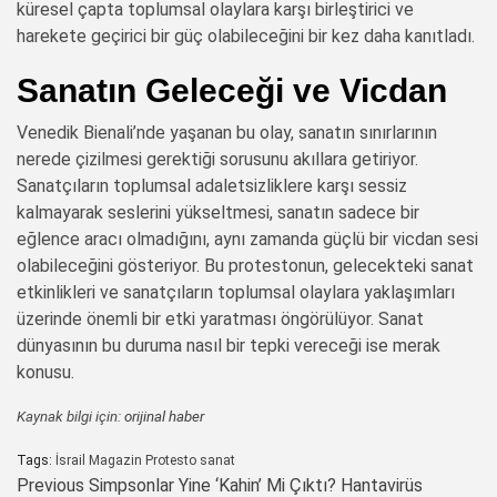
küresel çapta toplumsal olaylara karşı birleştirici ve
harekete geçirici bir güç olabileceğini bir kez daha kanıtladı.
Sanatın Geleceği ve Vicdan
Venedik Bienali’nde yaşanan bu olay, sanatın sınırlarının
nerede çizilmesi gerektiği sorusunu akıllara getiriyor.
Sanatçıların toplumsal adaletsizliklere karşı sessiz
kalmayarak seslerini yükseltmesi, sanatın sadece bir
eğlence aracı olmadığını, aynı zamanda güçlü bir vicdan sesi
olabileceğini gösteriyor. Bu protestonun, gelecekteki sanat
etkinlikleri ve sanatçıların toplumsal olaylara yaklaşımları
üzerinde önemli bir etki yaratması öngörülüyor. Sanat
dünyasının bu duruma nasıl bir tepki vereceği ise merak
konusu.
Kaynak bilgi için:
orijinal haber
Tags:
İsrail
Magazin
Protesto
sanat
Post
Previous
Simpsonlar Yine ‘Kahin’ Mi Çıktı? Hantavirüs