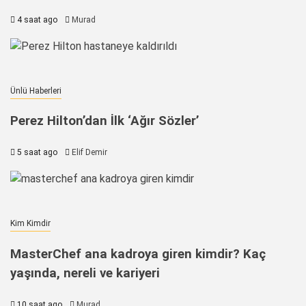
4 saat ago
Murad
Ünlü Haberleri
Perez Hilton’dan İlk ‘Ağır Sözler’
5 saat ago
Elif Demir
Kim Kimdir
MasterChef ana kadroya giren kimdir? Kaç
yaşında, nereli ve kariyeri
10 saat ago
Murad