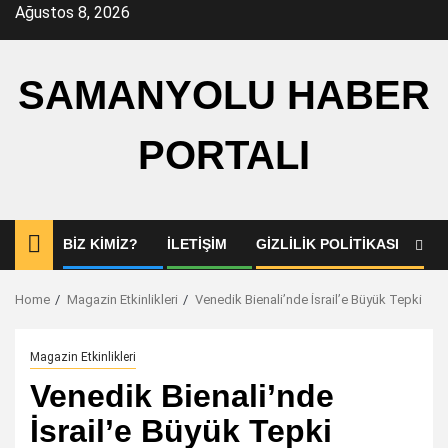
Skip
Ağustos 8, 2026
to
content
SAMANYOLU HABER
PORTALI
BIZ KIMIZ?
İLETIŞIM
GIZLILIK POLITIKASI
Home
Magazin Etkinlikleri
Venedik Bienali’nde İsrail’e Büyük Tepki
Magazin Etkinlikleri
Venedik Bienali’nde
İsrail’e Büyük Tepki