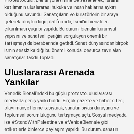
Protestocular, bienal yönetimine de seslenerek, İsrail’in
katılımının uluslararası hukuka ve insan haklarına aykırı
olduğunu savundu. Sanatçıların ve küratörlerin bir araya
gelerek oluşturduğu platformda, İsrail’in bienalden
çıkarılması çağrısı yapıldı. Bu durum, bienalin kurumsal
yapısını ve sanatsal içeriğini sorgulayan önemli bir
tartışmayı da beraberinde getirdi. Sanat dünyasından birçok
ismin sessiz kaldığı bu önemli konuda, cesurca tavır alan
sanatçılar takdir topladı.
Uluslararası Arenada
Yankılar
Venedik Bienali’ndeki bu güçlü protesto, uluslararası
medyada geniş yankı buldu. Birçok gazete ve haber sitesi,
olayı manşetlerine taşıyarak, sanatın siyasi duruşunu ve
toplumsal sorumluluğunu tartışmaya açtı. Sosyal medyada
ise #StandWithPalestine ve #VeniceBiennale gibi
etiketlerle binlerce paylaşım yapıldı. Bu durum, sanatın