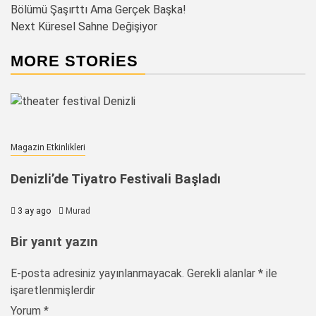
Bölümü Şaşırttı Ama Gerçek Başka!
navigation
Next
Küresel Sahne Değişiyor
MORE STORIES
Magazin Etkinlikleri
Denizli’de Tiyatro Festivali Başladı
3 ay ago
Murad
Bir yanıt yazın
E-posta adresiniz yayınlanmayacak.
Gerekli alanlar
*
ile
işaretlenmişlerdir
Yorum
*