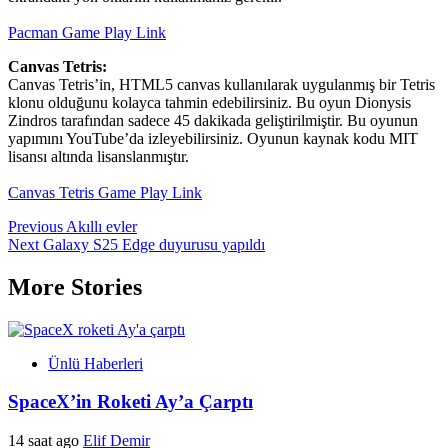
Pacman Game Play Link
Canvas Tetris:
Canvas Tetris’in, HTML5 canvas kullanılarak uygulanmış bir Tetris
klonu olduğunu kolayca tahmin edebilirsiniz. Bu oyun Dionysis
Zindros tarafından sadece 45 dakikada geliştirilmiştir. Bu oyunun
yapımını YouTube’da izleyebilirsiniz. Oyunun kaynak kodu MIT
lisansı altında lisanslanmıştır.
Canvas Tetris Game Play Link
Post
Previous
Akıllı evler
Next
Galaxy S25 Edge duyurusu yapıldı
navigation
More Stories
Ünlü Haberleri
SpaceX’in Roketi Ay’a Çarptı
14 saat ago
Elif Demir