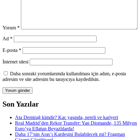
Yorum
*
Ad
*
E-posta
*
İnternet sitesi
Daha sonraki yorumlarımda kullanılması için adım, e-posta
adresim ve site adresim bu tarayıcıya kaydedilsin.
Son Yazılar
Ata Demirağ kimdir? Kaç yaşında, nereli ve kariyeri
Real Madrid’den Rekor Transfer: Yan Diomande, 135 Milyon
Euro’ya Eflatun Beyazlılarda!
Daha 17’nin Aras’ı Kardeşini Bulabilecek mi? Fragman
Gizemi Çözülüyor!