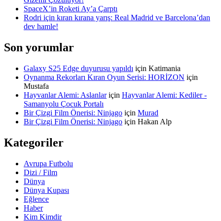
SpaceX’in Roketi Ay’a Çarptı
Rodri için kıran kırana yarış: Real Madrid ve Barcelona’dan
dev hamle!
Son yorumlar
Galaxy S25 Edge duyurusu yapıldı
için
Katimania
Oynanma Rekorları Kıran Oyun Serisi: HORİZON
için
Mustafa
Hayvanlar Alemi: Aslanlar
için
Hayvanlar Alemi: Kediler -
Samanyolu Çocuk Portalı
Bir Çizgi Film Önerisi: Ninjago
için
Murad
Bir Çizgi Film Önerisi: Ninjago
için
Hakan Alp
Kategoriler
Avrupa Futbolu
Dizi / Film
Dünya
Dünya Kupası
Eğlence
Haber
Kim Kimdir