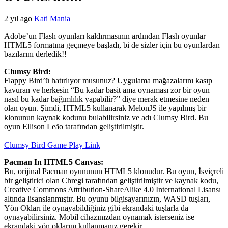
2 yıl ago
Kati Mania
Adobe’un Flash oyunları kaldırmasının ardından Flash oyunlar
HTML5 formatına geçmeye başladı, bi de sizler için bu oyunlardan
bazılarını derledik!!
Clumsy Bird:
Flappy Bird’ü hatırlıyor musunuz? Uygulama mağazalarını kasıp
kavuran ve herkesin “Bu kadar basit ama oynaması zor bir oyun
nasıl bu kadar bağımlılık yapabilir?” diye merak etmesine neden
olan oyun. Şimdi, HTML5 kullanarak MelonJS ile yapılmış bir
klonunun kaynak kodunu bulabilirsiniz ve adı Clumsy Bird. Bu
oyun Ellison Leão tarafından geliştirilmiştir.
Clumsy Bird Game Play Link
Pacman In HTML5 Canvas:
Bu, orijinal Pacman oyununun HTML5 klonudur. Bu oyun, İsviçreli
bir geliştirici olan Chregi tarafından geliştirilmiştir ve kaynak kodu,
Creative Commons Attribution-ShareAlike 4.0 International Lisansı
altında lisanslanmıştır. Bu oyunu bilgisayarınızın, WASD tuşları,
Yön Okları ile oynayabildiğiniz gibi ekrandaki tuşlarla da
oynayabilirsiniz. Mobil cihazınızdan oynamak isterseniz ise
ekrandaki yön oklarını kullanmanız gerekir.