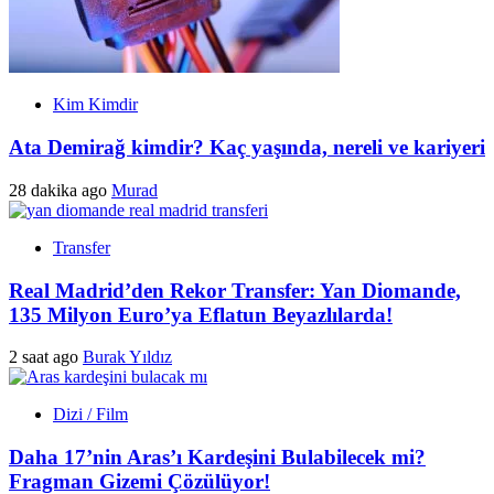
Kim Kimdir
Ata Demirağ kimdir? Kaç yaşında, nereli ve kariyeri
28 dakika ago
Murad
Transfer
Real Madrid’den Rekor Transfer: Yan Diomande,
135 Milyon Euro’ya Eflatun Beyazlılarda!
2 saat ago
Burak Yıldız
Dizi / Film
Daha 17’nin Aras’ı Kardeşini Bulabilecek mi?
Fragman Gizemi Çözülüyor!