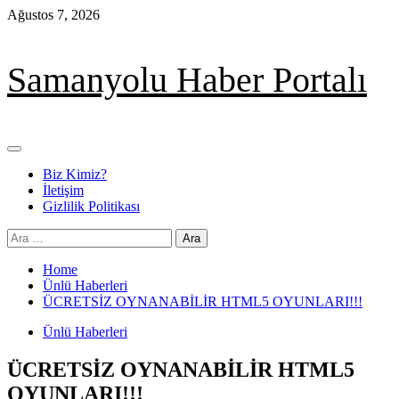
Skip
Ağustos 7, 2026
to
content
Samanyolu Haber Portalı
Primary
Menu
Biz Kimiz?
İletişim
Gizlilik Politikası
Arama:
Home
Ünlü Haberleri
ÜCRETSİZ OYNANABİLİR HTML5 OYUNLARI!!!
Ünlü Haberleri
ÜCRETSİZ OYNANABİLİR HTML5
OYUNLARI!!!