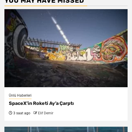
YOU MAY HAVE MISSED
Ünlü Haberleri
SpaceX’in Roketi Ay’a Çarptı
3 saat ago
Elif Demir