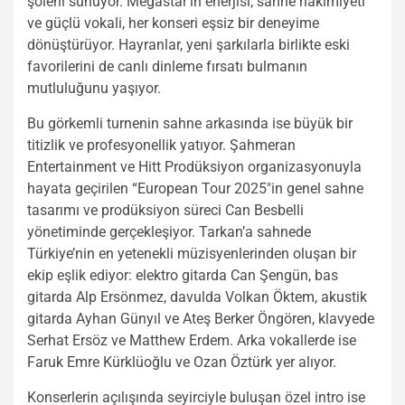
şöleni sunuyor. Megastar’ın enerjisi, sahne hakimiyeti
ve güçlü vokali, her konseri eşsiz bir deneyime
dönüştürüyor. Hayranlar, yeni şarkılarla birlikte eski
favorilerini de canlı dinleme fırsatı bulmanın
mutluluğunu yaşıyor.
Bu görkemli turnenin sahne arkasında ise büyük bir
titizlik ve profesyonellik yatıyor. Şahmeran
Entertainment ve Hitt Prodüksiyon organizasyonuyla
hayata geçirilen “European Tour 2025″in genel sahne
tasarımı ve prodüksiyon süreci Can Besbelli
yönetiminde gerçekleşiyor. Tarkan’a sahnede
Türkiye’nin en yetenekli müzisyenlerinden oluşan bir
ekip eşlik ediyor: elektro gitarda Can Şengün, bas
gitarda Alp Ersönmez, davulda Volkan Öktem, akustik
gitarda Ayhan Günyıl ve Ateş Berker Öngören, klavyede
Serhat Ersöz ve Matthew Erdem. Arka vokallerde ise
Faruk Emre Kürklüoğlu ve Ozan Öztürk yer alıyor.
Konserlerin açılışında seyirciyle buluşan özel intro ise