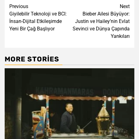
Post
Previous
Next
Giyilebilir Teknoloji ve BCI:
Bieber Ailesi Büyüyor:
navigation
İnsan-Dijital Etkileşimde
Justin ve Hailey’nin Evlat
Yeni Bir Çağ Başlıyor
Sevinci ve Dünya Çapında
Yankıları
MORE STORIES