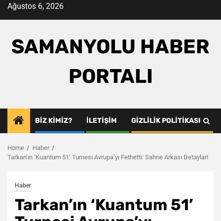
Skip
Ağustos 6, 2026
to
content
SAMANYOLU HABER
PORTALI
BIZ KIMIZ?
İLETIŞIM
GIZLILIK POLITIKASI
Home
Haber
Tarkan’ın ‘Kuantum 51’ Turnesi Avrupa’yı Fethetti: Sahne Arkası Detaylar!
Haber
Tarkan’ın ‘Kuantum 51’