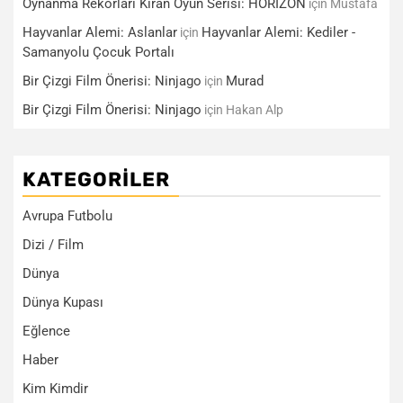
Oynanma Rekorları Kıran Oyun Serisi: HORİZON
için
Mustafa
Hayvanlar Alemi: Aslanlar
Hayvanlar Alemi: Kediler -
için
Samanyolu Çocuk Portalı
Bir Çizgi Film Önerisi: Ninjago
Murad
için
Bir Çizgi Film Önerisi: Ninjago
için
Hakan Alp
KATEGORILER
Avrupa Futbolu
Dizi / Film
Dünya
Dünya Kupası
Eğlence
Haber
Kim Kimdir