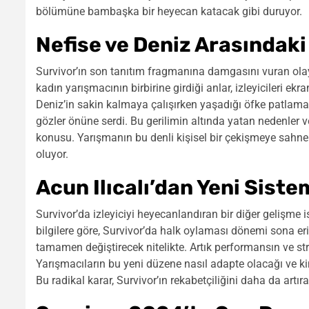
bölümüne bambaşka bir heyecan katacak gibi duruyor.
Nefise ve Deniz Arasındaki
Survivor’ın son tanıtım fragmanına damgasını vuran olay
kadın yarışmacının birbirine girdiği anlar, izleyicileri ekra
Deniz’in sakin kalmaya çalışırken yaşadığı öfke patlamas
gözler önüne serdi. Bu gerilimin altında yatan nedenler 
konusu. Yarışmanın bu denli kişisel bir çekişmeye sahne o
oluyor.
Acun Ilıcalı’dan Yeni Sist
Survivor’da izleyiciyi heyecanlandıran bir diğer gelişme i
bilgilere göre, Survivor’da halk oylaması dönemi sona eri
tamamen değiştirecek nitelikte. Artık performansın ve str
Yarışmacıların bu yeni düzene nasıl adapte olacağı ve 
Bu radikal karar, Survivor’ın rekabetçiliğini daha da artır