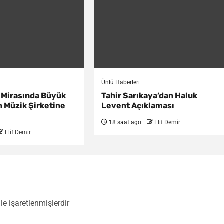
Ünlü Haberleri
 Mirasında Büyük
Tahir Sarıkaya’dan Haluk
n Müzik Şirketine
Levent Açıklaması
18 saat ago
Elif Demir
Elif Demir
ile işaretlenmişlerdir