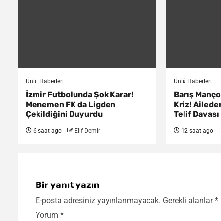
Ünlü Haberleri
Ünlü Haberleri
İzmir Futbolunda Şok Karar!
Barış Manço
Menemen FK da Ligden
Kriz! Ailede
Çekildiğini Duyurdu
Telif Davası
6 saat ago
Elif Demir
12 saat ago
Bir yanıt yazın
E-posta adresiniz yayınlanmayacak.
Gerekli alanlar
*
Yorum
*