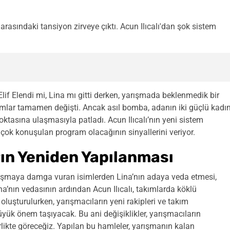
 arasındaki tansiyon zirveye çıktı. Acun Ilıcalı'dan şok sistem
lif Elendi mi, Lina mı gitti derken, yarışmada beklenmedik bir
akımlar tamamen değişti. Ancak asıl bomba, adanın iki güçlü kadı
ktasına ulaşmasıyla patladı. Acun Ilıcalı’nın yeni sistem
 çok konuşulan program olacağının sinyallerini veriyor.
rın Yeniden Yapılanması
rışmaya damga vuran isimlerden Lina’nın adaya veda etmesi,
na’nın vedasının ardından Acun Ilıcalı, takımlarda köklü
 oluşturulurken, yarışmacıların yeni rakipleri ve takım
k önem taşıyacak. Bu ani değişiklikler, yarışmacıların
birlikte göreceğiz. Yapılan bu hamleler, yarışmanın kalan