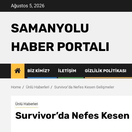
Skip
Ağustos 5, 2026
to
content
SAMANYOLU
HABER PORTALI
BIZ KIMIZ?
İLETIŞIM
GIZLILIK POLITIKASI
Home
Ünlü Haberleri
Survivor’da Nefes Kesen Gelişmeler
Ünlü Haberleri
Survivor’da Nefes Kesen