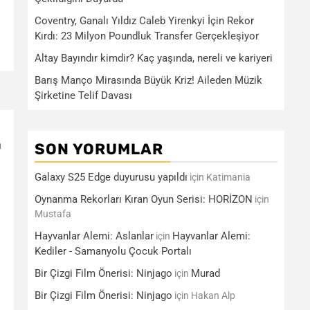
Coventry, Ganalı Yıldız Caleb Yirenkyi İçin Rekor
Kırdı: 23 Milyon Poundluk Transfer Gerçekleşiyor
Altay Bayındır kimdir? Kaç yaşında, nereli ve kariyeri
Barış Manço Mirasında Büyük Kriz! Aileden Müzik
Şirketine Telif Davası
n
SON YORUMLAR
Galaxy S25 Edge duyurusu yapıldı
için
Katimania
Oynanma Rekorları Kıran Oyun Serisi: HORİZON
için
Mustafa
Hayvanlar Alemi: Aslanlar
Hayvanlar Alemi:
için
Kediler - Samanyolu Çocuk Portalı
Bir Çizgi Film Önerisi: Ninjago
Murad
için
Bir Çizgi Film Önerisi: Ninjago
için
Hakan Alp