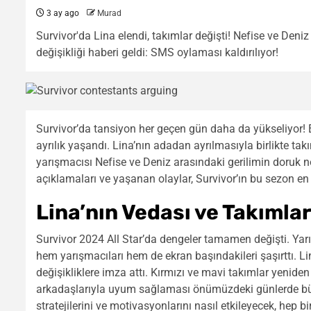
3 ay ago
Murad
Survivor'da Lina elendi, takımlar değişti! Nefise ve Deniz
değişikliği haberi geldi: SMS oylaması kaldırılıyor!
Survivor’da tansiyon her geçen gün daha da yükseliyor! E
ayrılık yaşandı. Lina’nın adadan ayrılmasıyla birlikte t
yarışmacısı Nefise ve Deniz arasındaki gerilimin doruk no
açıklamaları ve yaşanan olaylar, Survivor’ın bu sezon en
Lina’nın Vedası ve Takımla
Survivor 2024 All Star’da dengeler tamamen değişti. Ya
hem yarışmacıları hem de ekran başındakileri şaşırttı. Li
değişikliklere imza attı. Kırmızı ve mavi takımlar yeniden
arkadaşlarıyla uyum sağlaması önümüzdeki günlerde büyü
stratejilerini ve motivasyonlarını nasıl etkileyecek, hep 