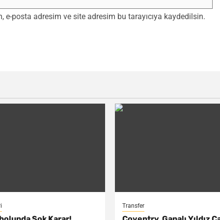
 e-posta adresim ve site adresim bu tarayıcıya kaydedilsin.
i
Transfer
bolunda Şok Karar!
Coventry, Ganalı Yıldız C