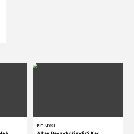
Kim Kimdir
aleb
Altay Bayındır kimdir? Kaç