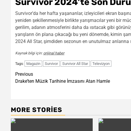
Survivor 2024’te Son Duru
Survivor’da her hafta yaşananlar, izleyicileri ekran başı
yeniden şekillenmesiyle birlikte yarışmacılar yeni bir 
gerilim, adanın atmosferini daha da ısıtacak gibi görün
yarışların ön plana çıkacağı bu yeni dönemde, kimin şamp
2024 All Star, şimdiden sezonun en unutulmaz anlarına 
Kaynak bilgi için:
orijinal haber
Magazin
Survivor
Survivor All Star
Televizyon
Tags:
Post
Previous
Drake’ten Müzik Tarihine İmzasını Atan Hamle
navigation
MORE STORIES