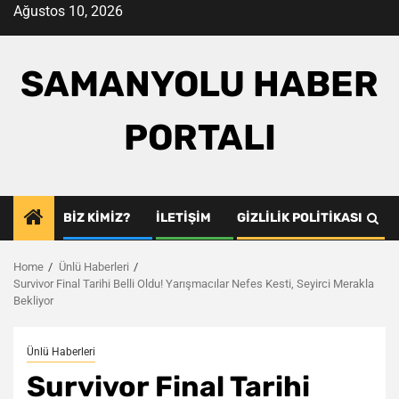
Skip
Ağustos 10, 2026
to
content
SAMANYOLU HABER
PORTALI
BIZ KIMIZ?
İLETIŞIM
GIZLILIK POLITIKASI
Home
Ünlü Haberleri
Survivor Final Tarihi Belli Oldu! Yarışmacılar Nefes Kesti, Seyirci Merakla
Bekliyor
Ünlü Haberleri
Survivor Final Tarihi