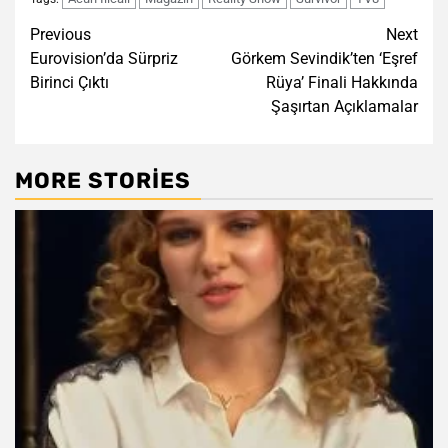
Post
Previous
Next
Eurovision’da Sürpriz
Görkem Sevindik’ten ‘Eşref
navigation
Birinci Çıktı
Rüya’ Finali Hakkında
Şaşırtan Açıklamalar
MORE STORIES