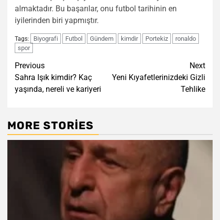
almaktadır. Bu başarılar, onu futbol tarihinin en
iyilerinden biri yapmıştır.
Biyografi
Futbol
Gündem
kimdir
Portekiz
ronaldo
Tags:
spor
Post
Previous
Next
Sahra Işık kimdir? Kaç
Yeni Kıyafetlerinizdeki Gizli
navigation
yaşında, nereli ve kariyeri
Tehlike
MORE STORIES