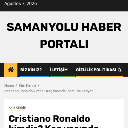
Skip
Ağustos 7, 2026
to
content
SAMANYOLU HABER
PORTALI
BIZ KIMIZ?
İLETIŞIM
GIZLILIK POLITIKASI
Home
Kim Kimdir
Cristiano Ronaldo kimdir? Kaç yaşında, nereli ve kariyeri
Kim Kimdir
Cristiano Ronaldo