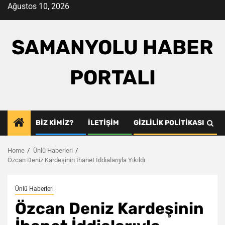
Skip
Ağustos 10, 2026
to
content
SAMANYOLU HABER
PORTALI
BIZ KIMIZ?
İLETIŞIM
GIZLILIK POLITIKASI
Home
Ünlü Haberleri
Özcan Deniz Kardeşinin İhanet İddialarıyla Yıkıldı
Ünlü Haberleri
Özcan Deniz Kardeşinin