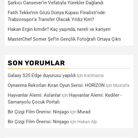
Şarkıcı Cansever’in Vefatıyla Yürekler Dağlandı
Fatih Tekke’nin Gözü Dünya Kupası Finalisti’nde:
Trabzonspor’a Transfer Olacak Yıldız Kim?
Hakan Ergin kimdir? Kaç yaşında, nereli ve kariyeri
MasterChef Somer Şef’in Gençlik Fotoğrafı Ortaya Çıktı
SON YORUMLAR
Galaxy S25 Edge duyurusu yapıldı
için
Katimania
Oynanma Rekorları Kıran Oyun Serisi: HORİZON
için
Mustafa
Hayvanlar Alemi: Aslanlar
Hayvanlar Alemi: Kediler -
için
Samanyolu Çocuk Portalı
Bir Çizgi Film Önerisi: Ninjago
Murad
için
Bir Çizgi Film Önerisi: Ninjago
için
Hakan Alp