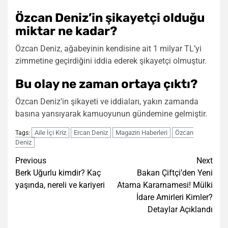
Özcan Deniz’in şikayetçi olduğu
miktar ne kadar?
Özcan Deniz, ağabeyinin kendisine ait 1 milyar TL’yi
zimmetine geçirdiğini iddia ederek şikayetçi olmuştur.
Bu olay ne zaman ortaya çıktı?
Özcan Deniz’in şikayeti ve iddiaları, yakın zamanda
basına yansıyarak kamuoyunun gündemine gelmiştir.
Aile İçi Kriz
Ercan Deniz
Magazin Haberleri
Özcan
Tags:
Deniz
Post
Previous
Next
Berk Uğurlu kimdir? Kaç
Bakan Çiftçi’den Yeni
navigation
yaşında, nereli ve kariyeri
Atama Kararnamesi! Mülki
İdare Amirleri Kimler?
Detaylar Açıklandı