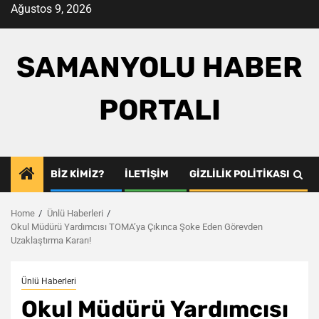
Skip
Ağustos 9, 2026
to
content
SAMANYOLU HABER
PORTALI
BIZ KIMIZ?
İLETIŞIM
GIZLILIK POLITIKASI
Home
Ünlü Haberleri
Okul Müdürü Yardımcısı TOMA’ya Çıkınca Şoke Eden Görevden
Uzaklaştırma Kararı!
Ünlü Haberleri
Okul Müdürü Yardımcısı