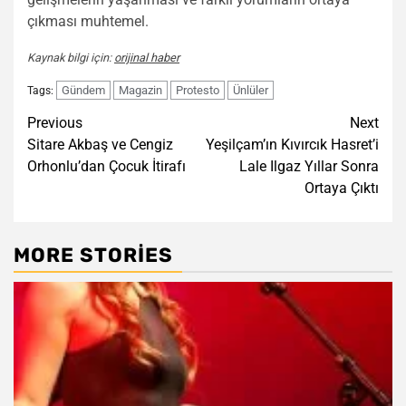
çıkması muhtemel.
Kaynak bilgi için:
orijinal haber
Gündem
Magazin
Protesto
Ünlüler
Tags:
Post
Previous
Next
Sitare Akbaş ve Cengiz
Yeşilçam’ın Kıvırcık Hasret’i
navigation
Orhonlu’dan Çocuk İtirafı
Lale Ilgaz Yıllar Sonra
Ortaya Çıktı
MORE STORIES