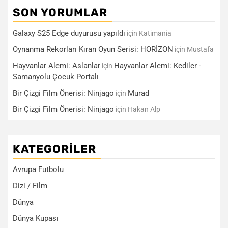
SON YORUMLAR
Galaxy S25 Edge duyurusu yapıldı
için
Katimania
Oynanma Rekorları Kıran Oyun Serisi: HORİZON
için
Mustafa
Hayvanlar Alemi: Aslanlar
Hayvanlar Alemi: Kediler -
için
Samanyolu Çocuk Portalı
Bir Çizgi Film Önerisi: Ninjago
Murad
için
Bir Çizgi Film Önerisi: Ninjago
için
Hakan Alp
KATEGORILER
Avrupa Futbolu
Dizi / Film
Dünya
Dünya Kupası