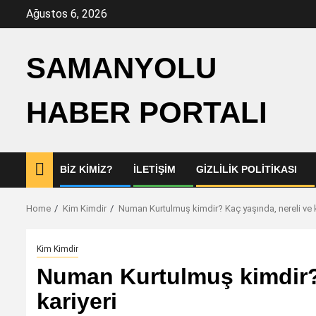
Skip
Ağustos 6, 2026
to
content
SAMANYOLU
HABER PORTALI
BIZ KIMIZ?
İLETIŞIM
GIZLILIK POLITIKASI
Home
Kim Kimdir
Numan Kurtulmuş kimdir? Kaç yaşında, nereli ve k
Kim Kimdir
Numan Kurtulmuş kimdir? 
kariyeri