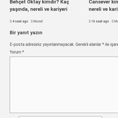
Behçet Oktay kimdir? Kaç
Cansever kim
yaşında, nereli ve kariyeri
nereli ve kari
4 saat ago
Murad
16 saat ago
Mu
Bir yanıt yazın
E-posta adresiniz yayınlanmayacak.
Gerekli alanlar
*
ile işar
Yorum
*