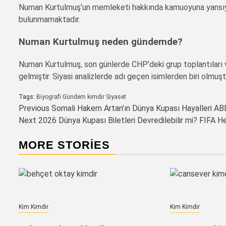
Numan Kurtulmuş’un memleketi hakkında kamuoyuna yansıyan 
bulunmamaktadır.
Numan Kurtulmuş neden gündemde?
Numan Kurtulmuş, son günlerde CHP’deki grup toplantıları v
gelmiştir. Siyasi analizlerde adı geçen isimlerden biri olmuşt
Tags:
Biyografi
Gündem
kimdir
Siyaset
Post
Previous
Somali Hakem Artan’ın Dünya Kupası Hayalleri ABD
Next
2026 Dünya Kupası Biletleri Devredilebilir mi? FIFA H
navigation
MORE STORIES
Kim Kimdir
Kim Kimdir