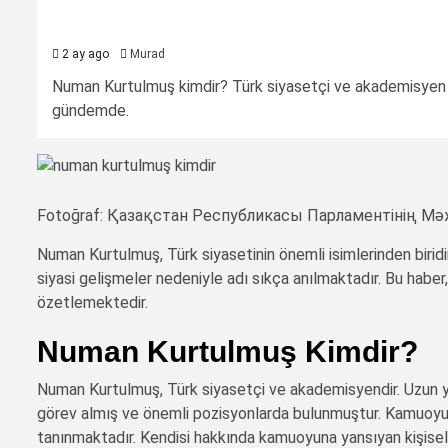
2 ay ago
Murad
Numan Kurtulmuş kimdir? Türk siyasetçi ve akademisyen o
gündemde.
Fotoğraf: Қазақстан Республикасы Парламентінің Мәжі
Numan Kurtulmuş, Türk siyasetinin önemli isimlerinden biridi
siyasi gelişmeler nedeniyle adı sıkça anılmaktadır. Bu haber
özetlemektedir.
Numan Kurtulmuş Kimdir?
Numan Kurtulmuş, Türk siyasetçi ve akademisyendir. Uzun yıll
görev almış ve önemli pozisyonlarda bulunmuştur. Kamuoyund
tanınmaktadır. Kendisi hakkında kamuoyuna yansıyan kişisel bil