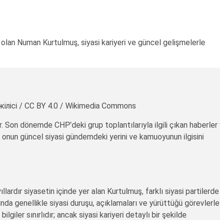
lan Numan Kurtulmuş, siyasi kariyeri ve güncel gelişmelerle
лісі / CC BY 4.0 / Wikimedia Commons
r. Son dönemde CHP’deki grup toplantılarıyla ilgili çıkan haberler
, onun güncel siyasi gündemdeki yerini ve kamuoyunun ilgisini
ardır siyasetin içinde yer alan Kurtulmuş, farklı siyasi partilerde
a genellikle siyasi duruşu, açıklamaları ve yürüttüğü görevlerle
giler sınırlıdır; ancak siyasi kariyeri detaylı bir şekilde