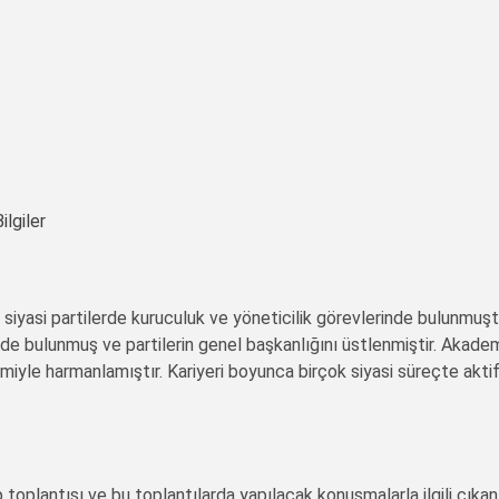
ilgiler
i siyasi partilerde kuruculuk ve yöneticilik görevlerinde bulunmuşt
inde bulunmuş ve partilerin genel başkanlığını üstlenmiştir. Akade
kimiyle harmanlamıştır. Kariyeri boyunca birçok siyasi süreçte akti
toplantısı ve bu toplantılarda yapılacak konuşmalarla ilgili çıkan