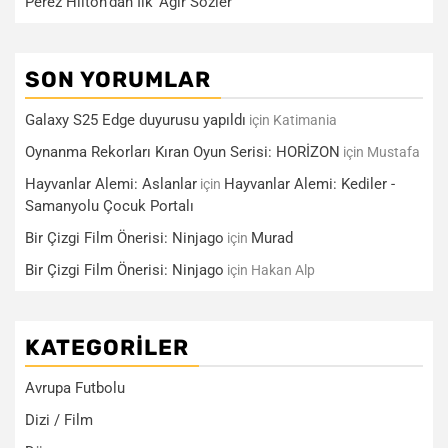
Perez Hilton’dan İlk ‘Ağır Sözler’
SON YORUMLAR
Galaxy S25 Edge duyurusu yapıldı
için
Katimania
Oynanma Rekorları Kıran Oyun Serisi: HORİZON
için
Mustafa
Hayvanlar Alemi: Aslanlar
Hayvanlar Alemi: Kediler -
için
Samanyolu Çocuk Portalı
Bir Çizgi Film Önerisi: Ninjago
Murad
için
Bir Çizgi Film Önerisi: Ninjago
için
Hakan Alp
KATEGORILER
Avrupa Futbolu
Dizi / Film