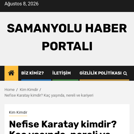
Skip
Ağustos 8, 2026
to
content
SAMANYOLU HABER
PORTALI
BIZ KIMIZ?
İLETIŞIM
GIZLILIK POLITIKASI
Home
Kim Kimdir
Nefise Karatay kimdir? Kaç yaşında, nereli ve kariyeri
Kim Kimdir
Nefise Karatay kimdir?