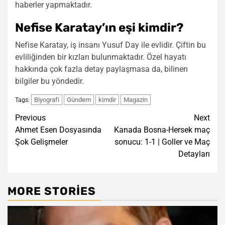
haberler yapmaktadır.
Nefise Karatay’ın eşi kimdir?
Nefise Karatay, iş insanı Yusuf Day ile evlidir. Çiftin bu
evliliğinden bir kızları bulunmaktadır. Özel hayatı
hakkında çok fazla detay paylaşmasa da, bilinen
bilgiler bu yöndedir.
Biyografi
Gündem
kimdir
Magazin
Tags:
Post
Previous
Next
Ahmet Esen Dosyasında
Kanada Bosna-Hersek maç
navigation
Şok Gelişmeler
sonucu: 1-1 | Goller ve Maç
Detayları
MORE STORIES