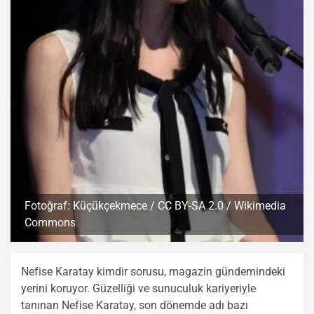
Fotoğraf: Küçükçekmece / CC BY-SA 2.0 / Wikimedia
Commons
Nefise Karatay kimdir sorusu, magazin gündemindeki
yerini koruyor. Güzelliği ve sunuculuk kariyeriyle
tanınan Nefise Karatay, son dönemde adı bazı