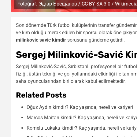
Fotoğraf: Эдгар Брещанов / CC BY-SA 3.0 / Wikimed
Son dönemde Türk futbol kulüplerinin transfer gündeminde
ve kim olduğu merak edilen bir sporcu olarak öne çıkıyor. 
milinkovic savic kimdir
sorusunu gündeme getirdi.
Sergej Milinković-Savić K
Sergej Milinković-Savić, Sırbistanlı profesyonel bir fu
fiziği, üstün tekniği ve gol yollarındaki etkinliği ile tan
saha oyuncularından biri olarak kabul edilmektedir.
Related Posts
Oğuz Aydın kimdir? Kaç yaşında, nereli ve kariyeri
Marcos Maitan kimdir? Kaç yaşında, nereli ve kariye
Romelu Lukaku kimdir? Kaç yaşında, nereli ve kariy