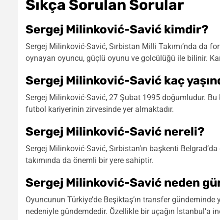
Sıkça Sorulan Sorular
Sergej Milinković-Savić kimdir?
Sergej Milinković-Savić, Sırbistan Milli Takımı’nda da f
oynayan oyuncu, güçlü oyunu ve golcülüğü ile bilinir. Kar
Sergej Milinković-Savić kaç yaşı
Sergej Milinković-Savić, 27 Şubat 1995 doğumludur. Bu
futbol kariyerinin zirvesinde yer almaktadır.
Sergej Milinković-Savić nereli?
Sergej Milinković-Savić, Sırbistan’ın başkenti Belgrad’da 
takımında da önemli bir yere sahiptir.
Sergej Milinković-Savić neden g
Oyuncunun Türkiye’de Beşiktaş’ın transfer gündeminde y
nedeniyle gündemdedir. Özellikle bir uçağın İstanbul’a indi