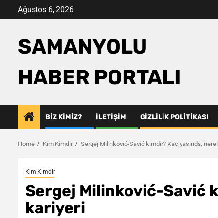
Skip
Ağustos 6, 2026
to
content
SAMANYOLU
HABER PORTALI
BIZ KIMIZ?
İLETIŞIM
GIZLILIK POLITIKASI
Home
Kim Kimdir
Sergej Milinković-Savić kimdir? Kaç yaşında, nereli
Kim Kimdir
Sergej Milinković-Savić k
kariyeri