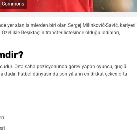
ia Commons
 yer alan isimlerden biri olan Sergej Milinković-Savić, kariyeri
Özellikle Beşiktaş’ın transfer listesinde olduğu iddiaları,
imdir?
tbolcudur. Orta saha pozisyonunda görev yapan oyuncu, güçlü
ınmaktadır. Futbol dünyasında son yılların en dikkat çeken orta
ri
eri