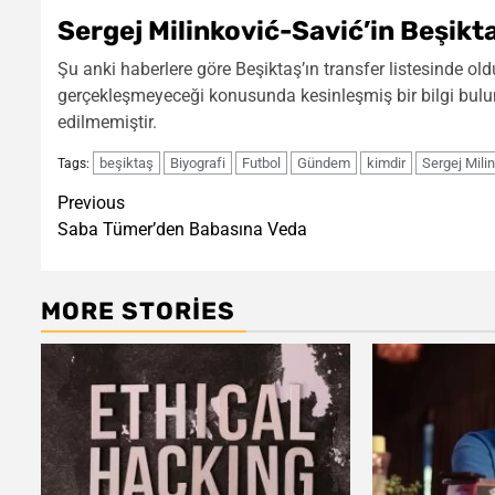
Sergej Milinković-Savić’in Beşikta
Şu anki haberlere göre Beşiktaş’ın transfer listesinde ol
gerçekleşmeyeceği konusunda kesinleşmiş bir bilgi bulu
edilmemiştir.
beşiktaş
Biyografi
Futbol
Gündem
kimdir
Sergej Mili
Tags:
Post
Previous
Saba Tümer’den Babasına Veda
navigation
MORE STORIES