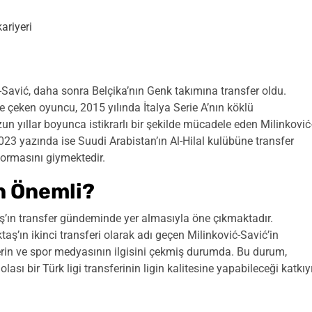
ariyeri
ć-Savić, daha sonra Belçika’nın Genk takımına transfer oldu.
e çeken oyuncu, 2015 yılında İtalya Serie A’nın köklü
un yıllar boyunca istikrarlı bir şekilde mücadele eden Milinković
023 yazında ise Suudi Arabistan’ın Al-Hilal kulübüne transfer
 formasını giymektedir.
 Önemli?
aş’ın transfer gündeminde yer almasıyla öne çıkmaktadır.
ş’ın ikinci transferi olarak adı geçen Milinković-Savić’in
rlerin ve spor medyasının ilgisini çekmiş durumda. Bu durum,
sı bir Türk ligi transferinin ligin kalitesine yapabileceği katkıy