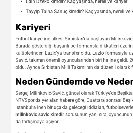
Edin Džeko kimdir? Kaç yaşında, nereli ve kariyeri
Tayyip Talha Sanuç kimdir? Kaç yaşında, nereli ve k
Kariyeri
Futbol kariyerine ülkesi Sırbistan’da başlayan Milinkovi
Burada gösterdiği başarılı performansla dikkatleri üzerin
kulüplerinden Lazio’ya transfer oldu. Lazio formasıyla uz
Savić, takımın önemli oyuncularından biri haline geldi. 2
oldu. Ayrıca Sırbistan Milli Takımı’nın da düzenli olarak
Neden Gündemde ve Neden
Sergej Milinković-Savić, güncel olarak Türkiye’de Beşikt
NTVSpor’da yer alan habere göre, Ouattara sonrası Beşikta
İstanbul’a inen bir uçakla geleceği iddiaları, futbolseve
milinkovic savic kimdir
sorusunun yanı sıra, oyuncunun ola
da tartışmaya açıyor.