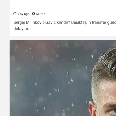
1 ay ago
Murad
Sergej Milinković-Savić kimdir? Beşiktaş'ın transfer gün
detaylar.