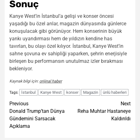
Sonuç
Kanye West’in İstanbul’a gelişi ve konser öncesi
yaşadığı bu özel anlar, magazin dünyasında günlerce
konuşulacak gibi görünüyor. Hem konserinin büyük
yankı uyandırması hem de yıldızın kendine has
tavırları, bu olayı özel kılıyor. İstanbul, Kanye West’in
sahne şovuna ev sahipliği yaparken, şehrin enerjisiyle
birleşen bu performansın unutulmaz izler bırakması
bekleniyor.
Kaynak bilgi için:
orijinal haber
İstanbul
Kanye West
konser
Magazin
ünlü haberleri
Tags:
Post
Previous
Next
Donald Trump’tan Dünya
Reha Muhtar Hastaneye
navigation
Gündemini Sarsacak
Kaldırıldı
Açıklama