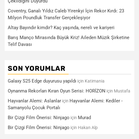
Çekildiğini Duyurdu
Coventry, Ganalı Yıldız Caleb Yirenkyi İçin Rekor Kırdı: 23
Milyon Poundluk Transfer Gerçekleşiyor
Altay Bayındır kimdir? Kaç yaşında, nereli ve kariyeri
Barış Manço Mirasında Büyük Kriz! Aileden Müzik Şirketine
Telif Davası
SON YORUMLAR
Galaxy S25 Edge duyurusu yapıldı
için
Katimania
Oynanma Rekorları Kıran Oyun Serisi: HORİZON
için
Mustafa
Hayvanlar Alemi: Aslanlar
Hayvanlar Alemi: Kediler -
için
Samanyolu Çocuk Portalı
Bir Çizgi Film Önerisi: Ninjago
Murad
için
Bir Çizgi Film Önerisi: Ninjago
için
Hakan Alp