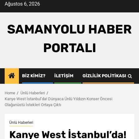
Skip
Ağustos 6, 2026
to
content
SAMANYOLU HABER
PORTALI
BIZ KIMIZ?
İLETIŞIM
GIZLILIK POLITIKASI
Home
Ünlü Haberleri
Kanye West İstanbul’da! Dünyaca Ünlü Yıldızın Konser Öncesi
Olağanüstü İstekleri Ortaya Çıktı
Ünlü Haberleri
Kanye West İstanbul’da!