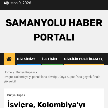
Skip
Ağustos 9, 2026
to
content
SAMANYOLU HABER
PORTALI
BIZ KIMIZ?
İLETIŞIM
GIZLILIK POLITIKASI
Home
Dünya Kupası
İsviçre, Kolombiya’yı penaltılarla devirip Dünya Kupası’nda çeyrek finale
yükseldi!
Dünya Kupası
İsviçre, Kolombiya’yı