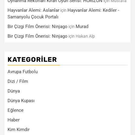
Oynanma Rekorları Kıran Oyun Serisi: HORİZON
için
Mustafa
Hayvanlar Alemi: Aslanlar
Hayvanlar Alemi: Kediler -
için
Samanyolu Çocuk Portalı
Bir Çizgi Film Önerisi: Ninjago
Murad
için
Bir Çizgi Film Önerisi: Ninjago
için
Hakan Alp
KATEGORILER
Avrupa Futbolu
Dizi / Film
Dünya
Dünya Kupası
Eğlence
Haber
Kim Kimdir