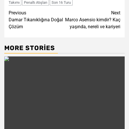
Takımı
Penaltı Atışları
Son 16 Turu
Post
Previous
Next
Damar Tıkanıklığına Doğal
Marco Asensio kimdir? Kaç
navigation
Çözüm
yaşında, nereli ve kariyeri
MORE STORIES