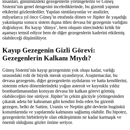
insanları, günümüzdeki gezegenlerin yörüngelerini ve Güneş
Sistemi’nin genel dengesini incelediklerinde, bu gizemli yapının
etkilerini gözlemlediler. Yapılan simülasyonlar ve analizler,
milyarlarca yıl önce Güneş’in etrafında dönen ve Jüpiter ile yaşadığı
yakınlaşma sonucu sistem dışına itilen devasa bir gezegenin varlığını
doğruluyor. Bu kayıp ‘dünya’, hem oluşum sürecindeki kritik bir
aşamayı temsil ediyor hem de diğer gezegenlerin kaderini etkilemiş
olabileceği düşünülüyor.
Kayıp Gezegenin Gizli Görevi:
Gezegenlerin Kalkanı Mıydı?
Güneş Sistemi’nin kayıp gezegeninin yok oluşu kadar, varlığı
sırasındaki rolü de büyük merak uyandırıyor. Araştırmacılar, bu
devasa gezegenin, diğer gezegenlerin uydularını ve hatta kendilerini,
sistemin erken dönemlerindeki yoğun asteroit ve kuyruklu yıldız
bombardımanından koruyan devasa bir kalkan görevi görmüş
olabileceğini öne sürüyor. Jüpiter’in çekim gücüyle yörüngesinden
çıkarak adeta bir kahraman gibi kendini feda eden bu gizemli
gezegen, belki de Satürn, Uranüs ve Neptün gibi devlerin bugünkü
konumlarında ve yapılarında kalmasını sağlamış olabilir. Bu hipotez,
gezegenlerin birbirleriyle olan etkileşiminin ne kadar karmaşık ve
önemli olduğunu gözler önüne seriyor.