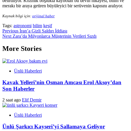
belirtiliyor. Kozmik boşlukta kaybolan bu devin hikayesi, bilim ve
merakı bir araya getiren büyüleyici bir serüvenin kapısını aralıyor.
Kaynak bilgi için:
orijinal haber
Tags:
astronomi
bilim
keşif
Post
Previous
İran’a Gizli Saldırı İddiası
Next
Zara’da Milyonlarca Müşterinin Verileri Sızdı
navigation
More Stories
Ünlü Haberleri
Kavak Yelleri’nin Osman Amcası Erol Aksoy’dan
Son Haberler
2 saat ago
Elif Demir
Ünlü Haberleri
Ünlü Şarkıcı Kayseri’yi Sallamaya Geliyor