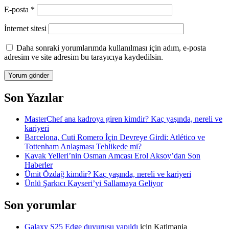
E-posta
*
İnternet sitesi
Daha sonraki yorumlarımda kullanılması için adım, e-posta
adresim ve site adresim bu tarayıcıya kaydedilsin.
Son Yazılar
MasterChef ana kadroya giren kimdir? Kaç yaşında, nereli ve
kariyeri
Barcelona, Cuti Romero İçin Devreye Girdi: Atlético ve
Tottenham Anlaşması Tehlikede mi?
Kavak Yelleri’nin Osman Amcası Erol Aksoy’dan Son
Haberler
Ümit Özdağ kimdir? Kaç yaşında, nereli ve kariyeri
Ünlü Şarkıcı Kayseri’yi Sallamaya Geliyor
Son yorumlar
Galaxy S25 Edge duyurusu yapıldı
için
Katimania