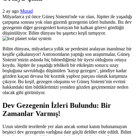
2 ay ago
Murad
Milyarlarca yıl önce Güneş Sistemi'nde var olan, Jüpiter ile yaşadığı
çarpışma sonrası yok olan gizemli gezegenin izleri bulundu. Bu dev
gezegenin diğer gezegenleri koruyan bir kalkan görevi gördüğü
düşünülüyor. Bilim dünyası bu şaşırtıcı keşfi tartışıyor.
Bilim dünyası, milyarlarca yıllık sır perdesini aralayan inanılmaz bir
keşifle çalkalanıyor! Astronomların yaptığı son araştırmalar, Güneş
Sistemi’mizin aslında hiç bilmediğimiz bir üyesi olduğunu ortaya
koydu. Jüpiter ile yaşadığı tehlikeli bir etkileşim sonucu uzay
boşluğuna savrulduğu düşünülen ‘kayıp gezegen’, şimdiye kadar
gözden kaçan devasa bir kozmik yapboz parçası olarak karşımıza
çıkıyor. Bu keşif, gezegen oluşumu ve Güneş Sistemi’nin evrimi
hakkındaki tüm bildiklerimizi yeniden gözden geçirmemize neden
olacak gibi görünüyor.
Dev Gezegenin İzleri Bulundu: Bir
Zamanlar Varmış!
Uzun süredir teorilerde yer alan ancak somut kanıtı bulunamayan
beşinci dev gezegenin varlığına dair güçlü deliller elde edildi. Bilim