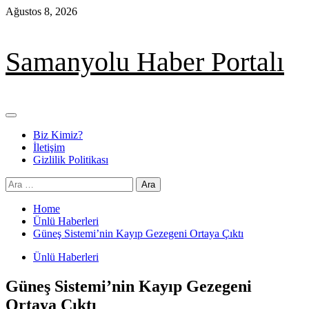
Skip
Ağustos 8, 2026
to
content
Samanyolu Haber Portalı
Primary
Menu
Biz Kimiz?
İletişim
Gizlilik Politikası
Arama:
Home
Ünlü Haberleri
Güneş Sistemi’nin Kayıp Gezegeni Ortaya Çıktı
Ünlü Haberleri
Güneş Sistemi’nin Kayıp Gezegeni
Ortaya Çıktı