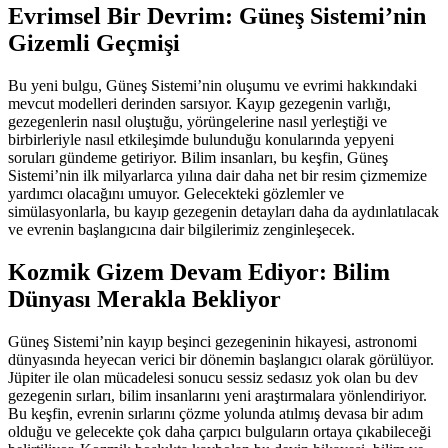
Evrimsel Bir Devrim: Güneş Sistemi’nin
Gizemli Geçmişi
Bu yeni bulgu, Güneş Sistemi’nin oluşumu ve evrimi hakkındaki
mevcut modelleri derinden sarsıyor. Kayıp gezegenin varlığı,
gezegenlerin nasıl oluştuğu, yörüngelerine nasıl yerleştiği ve
birbirleriyle nasıl etkileşimde bulunduğu konularında yepyeni
soruları gündeme getiriyor. Bilim insanları, bu keşfin, Güneş
Sistemi’nin ilk milyarlarca yılına dair daha net bir resim çizmemize
yardımcı olacağını umuyor. Gelecekteki gözlemler ve
simülasyonlarla, bu kayıp gezegenin detayları daha da aydınlatılacak
ve evrenin başlangıcına dair bilgilerimiz zenginleşecek.
Kozmik Gizem Devam Ediyor: Bilim
Dünyası Merakla Bekliyor
Güneş Sistemi’nin kayıp beşinci gezegeninin hikayesi, astronomi
dünyasında heyecan verici bir dönemin başlangıcı olarak görülüyor.
Jüpiter ile olan mücadelesi sonucu sessiz sedasız yok olan bu dev
gezegenin sırları, bilim insanlarını yeni araştırmalara yönlendiriyor.
Bu keşfin, evrenin sırlarını çözme yolunda atılmış devasa bir adım
olduğu ve gelecekte çok daha çarpıcı bulguların ortaya çıkabileceği