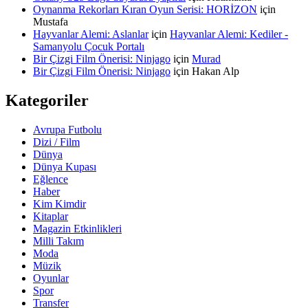
Oynanma Rekorları Kıran Oyun Serisi: HORİZON
için
Mustafa
Hayvanlar Alemi: Aslanlar
için
Hayvanlar Alemi: Kediler -
Samanyolu Çocuk Portalı
Bir Çizgi Film Önerisi: Ninjago
için
Murad
Bir Çizgi Film Önerisi: Ninjago
için
Hakan Alp
Kategoriler
Avrupa Futbolu
Dizi / Film
Dünya
Dünya Kupası
Eğlence
Haber
Kim Kimdir
Kitaplar
Magazin Etkinlikleri
Milli Takım
Moda
Müzik
Oyunlar
Spor
Transfer