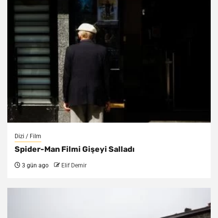
Dizi / Film
Spider-Man Filmi Gişeyi Salladı
3 gün ago
Elif Demir