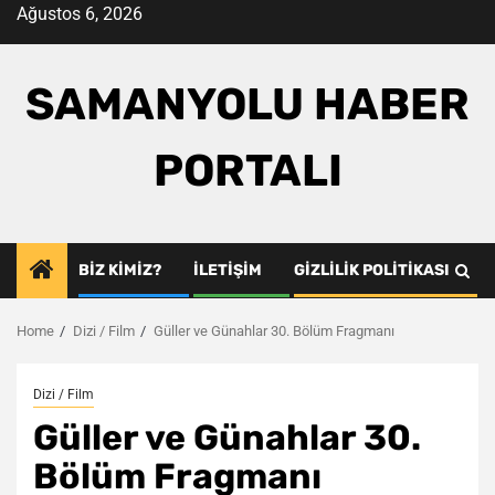
Skip
Ağustos 6, 2026
to
content
SAMANYOLU HABER
PORTALI
BIZ KIMIZ?
İLETIŞIM
GIZLILIK POLITIKASI
Home
Dizi / Film
Güller ve Günahlar 30. Bölüm Fragmanı
Dizi / Film
Güller ve Günahlar 30.
Bölüm Fragmanı