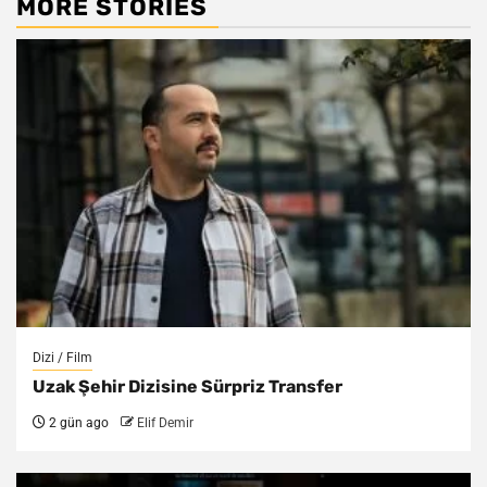
MORE STORIES
Dizi / Film
Uzak Şehir Dizisine Sürpriz Transfer
2 gün ago
Elif Demir