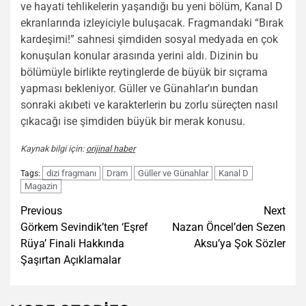
ve hayati tehlikelerin yaşandığı bu yeni bölüm, Kanal D
ekranlarında izleyiciyle buluşacak. Fragmandaki “Bırak
kardeşimi!” sahnesi şimdiden sosyal medyada en çok
konuşulan konular arasında yerini aldı. Dizinin bu
bölümüyle birlikte reytinglerde de büyük bir sıçrama
yapması bekleniyor. Güller ve Günahlar’ın bundan
sonraki akıbeti ve karakterlerin bu zorlu süreçten nasıl
çıkacağı ise şimdiden büyük bir merak konusu.
Kaynak bilgi için:
orijinal haber
dizi fragmanı
Dram
Güller ve Günahlar
Kanal D
Tags:
Magazin
Post
Previous
Next
Görkem Sevindik’ten ‘Eşref
Nazan Öncel’den Sezen
navigation
Rüya’ Finali Hakkında
Aksu’ya Şok Sözler
Şaşırtan Açıklamalar