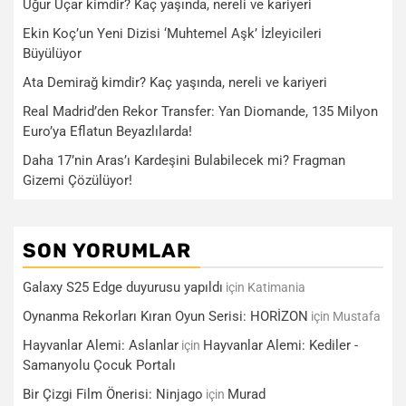
Uğur Uçar kimdir? Kaç yaşında, nereli ve kariyeri
Ekin Koç’un Yeni Dizisi ‘Muhtemel Aşk’ İzleyicileri
Büyülüyor
Ata Demirağ kimdir? Kaç yaşında, nereli ve kariyeri
Real Madrid’den Rekor Transfer: Yan Diomande, 135 Milyon
Euro’ya Eflatun Beyazlılarda!
Daha 17’nin Aras’ı Kardeşini Bulabilecek mi? Fragman
Gizemi Çözülüyor!
SON YORUMLAR
Galaxy S25 Edge duyurusu yapıldı
için
Katimania
Oynanma Rekorları Kıran Oyun Serisi: HORİZON
için
Mustafa
Hayvanlar Alemi: Aslanlar
Hayvanlar Alemi: Kediler -
için
Samanyolu Çocuk Portalı
Bir Çizgi Film Önerisi: Ninjago
Murad
için