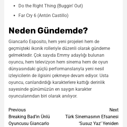
Do the Right Thing (Buggin’ Out)
Far Cry 6 (Antón Castillo)
Neden Gündemde?
Giancarlo Esposito, hem yeni projeleri hem de
geçmişteki ikonik rolleriyle düzenli olarak gündeme
gelmektedir. Çok sayıda Emmy adaylığı bulunan
oyuncu, hem televizyon hem sinema hem de oyun
dünyasındaki güçlü performanslarıyla yeni nesil
izleyicilerin de ilgisini çekmeye devam ediyor. Usta
oyuncu, canlandırdığı karakterlere kattığı derinlik
sayesinde günümüzün en saygın karakter
oyuncularından biri olarak anılıyor.
Post
Previous
Next
Breaking Bad’in Ünlü
Türk Sinemasının Efsanesi
navigation
Oyuncusu Giancarlo
‘Susuz Yaz’ Yeniden