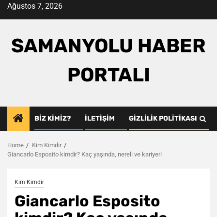
Skip
Ağustos 7, 2026
to
content
SAMANYOLU HABER
PORTALI
BIZ KIMIZ?
İLETIŞIM
GIZLILIK POLITIKASI
Home
Kim Kimdir
Giancarlo Esposito kimdir? Kaç yaşında, nereli ve kariyeri
Kim Kimdir
Giancarlo Esposito