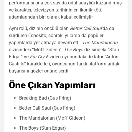
performansı ona çok sayıda ödül adaylığı kazandırmış
ve karakter, televizyon tarihinin en ikonik kötü
adamlarından biri olarak kabul edilmiştir.
Aynı rolü, dizinin öncülü olan
Better Call Saul
‘da da
sürdüren Esposito, sonraki yıllarda da popüler
yapımlarda yer almaya devam etti.
The Mandalorian
dizisindeki “Moff Gideon”,
The Boys
dizisindeki “Stan
Edgar” ve
Far Cry 6
video oyunundaki diktatör “Antón
Castillo” karakterleri, oyuncunun farklı platformlardaki
başarısını gözler önüne serdi.
Öne Çıkan Yapımları
Breaking Bad (Gus Fring)
Better Call Saul (Gus Fring)
The Mandalorian (Moff Gideon)
The Boys (Stan Edgar)