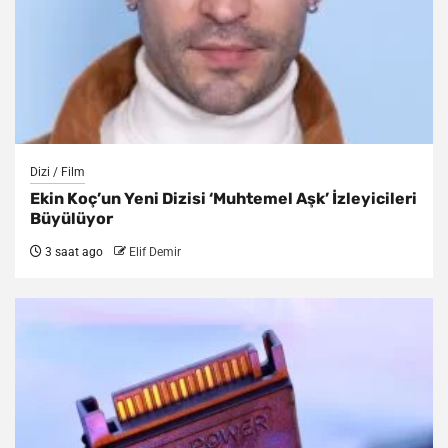
Dizi / Film
Ekin Koç’un Yeni Dizisi ‘Muhtemel Aşk’ İzleyicileri
Büyülüyor
3 saat ago
Elif Demir