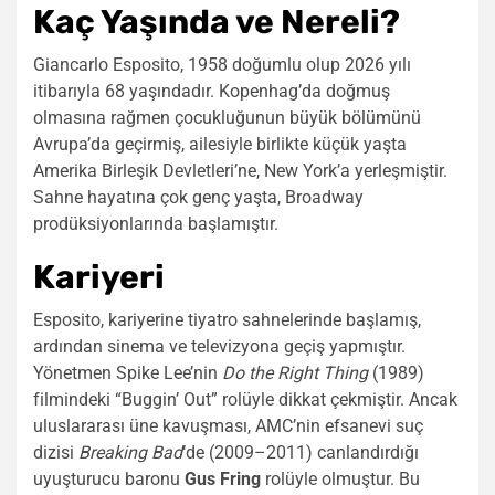
Kaç Yaşında ve Nereli?
Giancarlo Esposito, 1958 doğumlu olup 2026 yılı
itibarıyla 68 yaşındadır. Kopenhag’da doğmuş
olmasına rağmen çocukluğunun büyük bölümünü
Avrupa’da geçirmiş, ailesiyle birlikte küçük yaşta
Amerika Birleşik Devletleri’ne, New York’a yerleşmiştir.
Sahne hayatına çok genç yaşta, Broadway
prodüksiyonlarında başlamıştır.
Kariyeri
Esposito, kariyerine tiyatro sahnelerinde başlamış,
ardından sinema ve televizyona geçiş yapmıştır.
Yönetmen Spike Lee’nin
Do the Right Thing
(1989)
filmindeki “Buggin’ Out” rolüyle dikkat çekmiştir. Ancak
uluslararası üne kavuşması, AMC’nin efsanevi suç
dizisi
Breaking Bad
‘de (2009–2011) canlandırdığı
uyuşturucu baronu
Gus Fring
rolüyle olmuştur. Bu