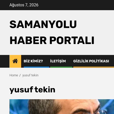
Skip
Ağustos 7, 2026
to
content
SAMANYOLU
HABER PORTALI
BIZ KIMIZ?
İLETIŞIM
GIZLILIK POLITIKASI
Home
yusuf tekin
yusuf tekin