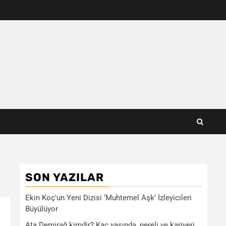
SON YAZILAR
Ekin Koç’un Yeni Dizisi ‘Muhtemel Aşk’ İzleyicileri
Büyülüyor
Ata Demirağ kimdir? Kaç yaşında, nereli ve kariyeri