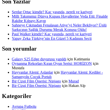
Son Yazılar
Serdar Ortaç kimdir? Kaç yaşında, nereli ve kariyeri
Milli Takımımız Dünya Kupası Hayallerine Veda Etti: Finalde
Rakibe Kılpayı Kayıp
Sahneye Çıkmadan Fenalaşan Atiye’yi Neler Bekliyor? Ünlü
Şarkıcının Sağlık Durumu Merak Konusu Oldu!
Paul Walker kimdir? Kaç yaşında, nereli ve kariyeri
Yapay Zeka Türkiye’nin En Güzel 5 Kadınını Seçti
Son yorumlar
Galaxy S25 Edge duyurusu yapıldı
için
Katimania
Oynanma Rekorları Kıran Oyun Serisi: HORİZON
için
Mustafa
Hayvanlar Alemi: Aslanlar
için
Hayvanlar Alemi: Kediler -
Samanyolu Çocuk Portalı
Bir Çizgi Film Önerisi: Ninjago
için
Murad
Bir Çizgi Film Önerisi: Ninjago
için
Hakan Alp
Kategoriler
Avrupa Futbolu