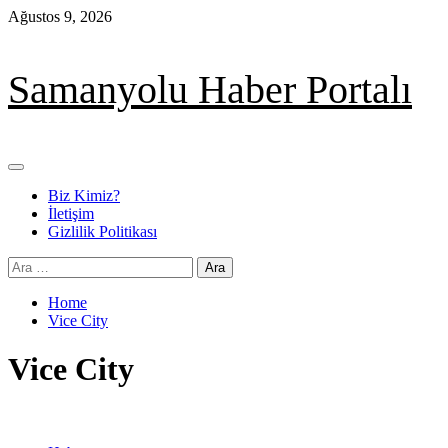
Skip
Ağustos 9, 2026
to
content
Samanyolu Haber Portalı
Primary
Menu
Biz Kimiz?
İletişim
Gizlilik Politikası
Arama:
Home
Vice City
Vice City