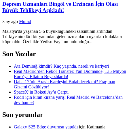
Deprem Uzmanları Bingöl ve Erzincan İçin Olası
Büyük Tehlikeyi Açıkladı!
3 ay ago
Murad
Malatya'da yaşanan 5.6 büyüklüğündeki sarsıntının ardından
Türkiye'nin dört bir yanından gelen uzmanların uyarıları kulaklara
küpe oldu. Özellikle Yedisu Fayı'nın bulunduğu...
Son Yazılar
Ata Demirağ kimdir? Kaç yaşında, nereli ve kariyeri
Real Madrid’den Rekor Transfer: Yan Diomande, 135 Milyon
Euro’ya Eflatun Beyazlılarda!
Daha 17’nin Aras’ı Kardeşini Bulabilecek mi? Fragman
Gizemi Çözülüyor!
SpaceX’in Roketi Ay’a Çarptı
Rodri için kıran kırana yarış: Real Madrid ve Barcelona’dan
dev hamle!
Son yorumlar
Galaxy S25 Edge duyurusu yapıldı
için
Katimania