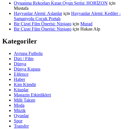
Oynanma Rekorları Kıran Oyun Serisi: HORİZON
için
Mustafa
Hayvanlar Alemi: Aslanlar
için
Hayvanlar Alemi: Kediler -
Samanyolu Çocuk Portalı
Bir Çizgi Film Önerisi: Ninjago
için
Murad
Bir Çizgi Film Önerisi: Ninjago
için
Hakan Alp
Kategoriler
Avrupa Futbolu
Dizi / Film
Dünya
Dünya Kupası
Eğlence
Haber
Kim Kimdir
Kitaplar
Magazin Etkinlikleri
Milli Takım
Moda
Müzik
Oyunlar
Spor
Transfer