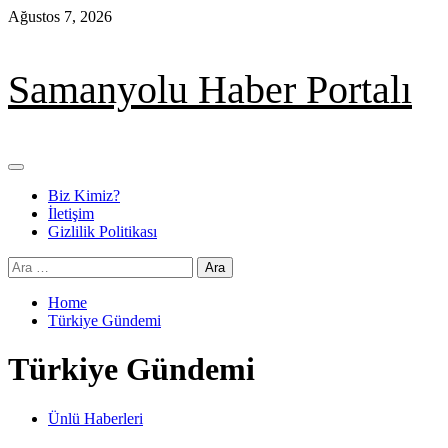
Skip
Ağustos 7, 2026
to
content
Samanyolu Haber Portalı
Primary
Menu
Biz Kimiz?
İletişim
Gizlilik Politikası
Arama:
Home
Türkiye Gündemi
Türkiye Gündemi
Ünlü Haberleri