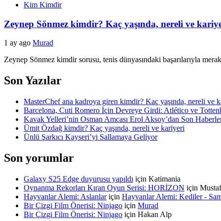
Kim Kimdir
Zeynep Sönmez kimdir? Kaç yaşında, nereli ve kariye
1 ay ago
Murad
Zeynep Sönmez kimdir sorusu, tenis dünyasındaki başarılarıyla merak e
Son Yazılar
MasterChef ana kadroya giren kimdir? Kaç yaşında, nereli ve k
Barcelona, Cuti Romero İçin Devreye Girdi: Atlético ve Totte
Kavak Yelleri’nin Osman Amcası Erol Aksoy’dan Son Haberle
Ümit Özdağ kimdir? Kaç yaşında, nereli ve kariyeri
Ünlü Şarkıcı Kayseri’yi Sallamaya Geliyor
Son yorumlar
Galaxy S25 Edge duyurusu yapıldı
için
Katimania
Oynanma Rekorları Kıran Oyun Serisi: HORİZON
için
Musta
Hayvanlar Alemi: Aslanlar
için
Hayvanlar Alemi: Kediler - Sa
Bir Çizgi Film Önerisi: Ninjago
için
Murad
Bir Çizgi Film Önerisi: Ninjago
için
Hakan Alp