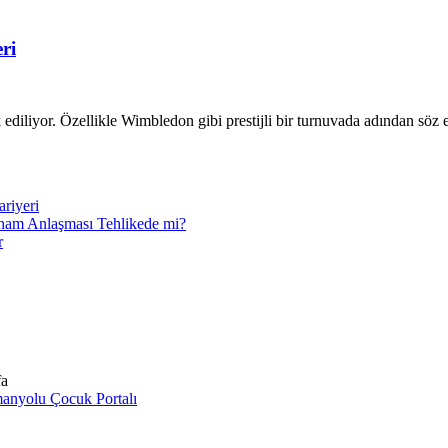
ri
diliyor. Özellikle Wimbledon gibi prestijli bir turnuvada adından söz 
ariyeri
nham Anlaşması Tehlikede mi?
r
fa
manyolu Çocuk Portalı