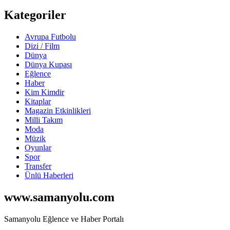
Kategoriler
Avrupa Futbolu
Dizi / Film
Dünya
Dünya Kupası
Eğlence
Haber
Kim Kimdir
Kitaplar
Magazin Etkinlikleri
Milli Takım
Moda
Müzik
Oyunlar
Spor
Transfer
Ünlü Haberleri
www.samanyolu.com
Samanyolu Eğlence ve Haber Portalı