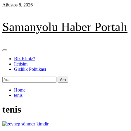
Skip
Ağustos 8, 2026
to
content
Samanyolu Haber Portalı
Primary
Menu
Biz Kimiz?
İletişim
Gizlilik Politikası
Arama:
Home
tenis
tenis