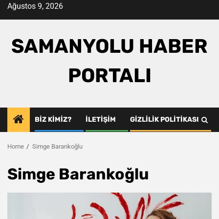
Skip
Ağustos 9, 2026
to
content
SAMANYOLU HABER
PORTALI
BIZ KIMIZ?
İLETIŞIM
GIZLILIK POLITIKASI
Home
Simge Barankoğlu
Simge Barankoğlu