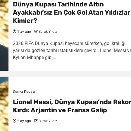
Dünya Kupası Tarihinde Altın
Ayakkabı’sız En Çok Gol Atan Yıldızlar
Kimler?
1 ay ago
Burak Yıldız
2026 FIFA Dünya Kupası heyecanı sürerken, gol krallığı
yarışı da gözleri tarihi istatistiklere çevirdi. Lionel Messi v
Kylian Mbappé gibi...
Dünya Kupası
Lionel Messi, Dünya Kupası’nda Reko
Kırdı: Arjantin ve Fransa Galip
2 ay ago
Burak Yıldız