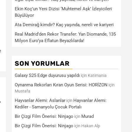
Ekin Koç’un Yeni Dizisi ‘Muhtemel Aşk’ İzleyicileri
Büyülüyor
Ata Demirağ kimdir? Kaç yaşında, nereli ve kariyeri
Real Madrid’den Rekor Transfer: Yan Diomande, 135
Milyon Euro’ya Eflatun Beyazlılarda!
e
SON YORUMLAR
Galaxy S25 Edge duyurusu yapıldı
için
Katimania
Oynanma Rekorları Kıran Oyun Serisi: HORİZON
için
Mustafa
Hayvanlar Alemi: Aslanlar
Hayvanlar Alemi:
için
r
Kediler - Samanyolu Çocuk Portalı
Bir Çizgi Film Önerisi: Ninjago
Murad
için
Bir Çizgi Film Önerisi: Ninjago
için
Hakan Alp