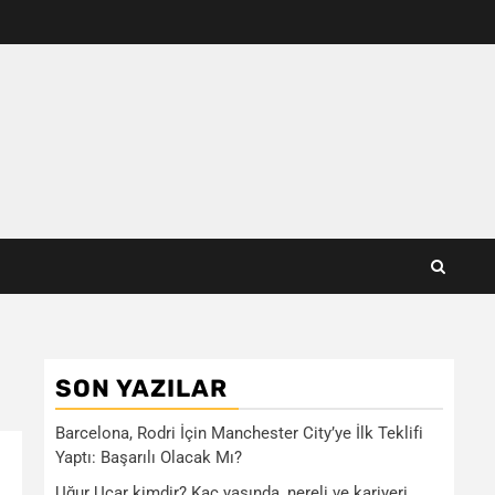
SON YAZILAR
Barcelona, Rodri İçin Manchester City’ye İlk Teklifi
Yaptı: Başarılı Olacak Mı?
Uğur Uçar kimdir? Kaç yaşında, nereli ve kariyeri