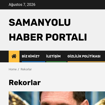
Skip
Ağustos 7, 2026
to
content
SAMANYOLU
HABER PORTALI
BIZ KIMIZ?
İLETIŞIM
GIZLILIK POLITIKASI
Home
Rekorlar
Rekorlar