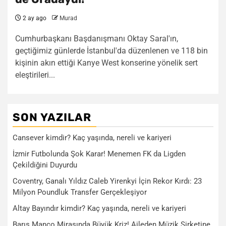
2 ay ago
Murad
Cumhurbaşkanı Başdanışmanı Oktay Saral'ın,
geçtiğimiz günlerde İstanbul'da düzenlenen ve 118 bin
kişinin akın ettiği Kanye West konserine yönelik sert
eleştirileri...
SON YAZILAR
Cansever kimdir? Kaç yaşında, nereli ve kariyeri
İzmir Futbolunda Şok Karar! Menemen FK da Ligden
Çekildiğini Duyurdu
Coventry, Ganalı Yıldız Caleb Yirenkyi İçin Rekor Kırdı: 23
Milyon Poundluk Transfer Gerçekleşiyor
Altay Bayındır kimdir? Kaç yaşında, nereli ve kariyeri
Barış Manço Mirasında Büyük Kriz! Aileden Müzik Şirketine