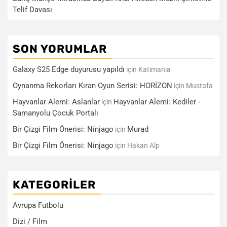
Telif Davası
SON YORUMLAR
Galaxy S25 Edge duyurusu yapıldı
için
Katimania
Oynanma Rekorları Kıran Oyun Serisi: HORİZON
için
Mustafa
Hayvanlar Alemi: Aslanlar
Hayvanlar Alemi: Kediler -
için
Samanyolu Çocuk Portalı
Bir Çizgi Film Önerisi: Ninjago
Murad
için
Bir Çizgi Film Önerisi: Ninjago
için
Hakan Alp
KATEGORILER
Avrupa Futbolu
Dizi / Film