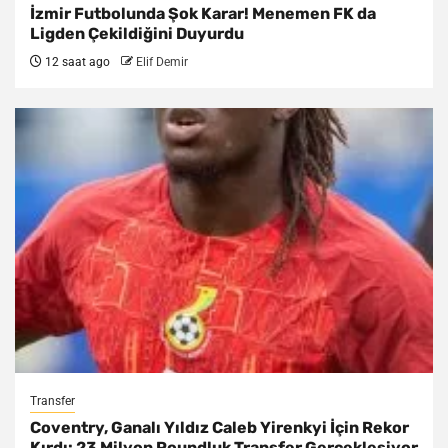
İzmir Futbolunda Şok Karar! Menemen FK da
Ligden Çekildiğini Duyurdu
12 saat ago
Elif Demir
Transfer
Coventry, Ganalı Yıldız Caleb Yirenkyi İçin Rekor
Kırdı: 23 Milyon Poundluk Transfer Gerçekleşiyor