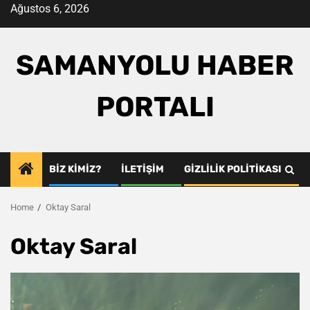
Skip
Ağustos 6, 2026
to
content
SAMANYOLU HABER
PORTALI
BIZ KIMIZ?
İLETIŞIM
GIZLILIK POLITIKASI
Home
Oktay Saral
Oktay Saral