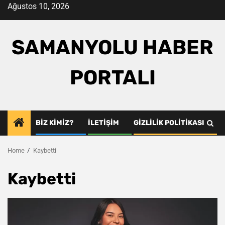
Skip
Ağustos 10, 2026
to
content
SAMANYOLU HABER
PORTALI
BIZ KIMIZ?
İLETIŞIM
GIZLILIK POLITIKASI
Home
Kaybetti
Kaybetti