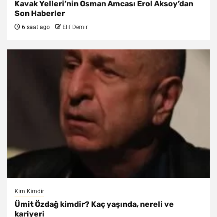
Kavak Yelleri’nin Osman Amcası Erol Aksoy’dan
Son Haberler
6 saat ago
Elif Demir
Kim Kimdir
Ümit Özdağ kimdir? Kaç yaşında, nereli ve
kariyeri