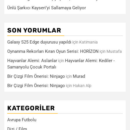
Ünlü Şarkıcı Kayseri’yi Sallamaya Geliyor
SON YORUMLAR
Galaxy S25 Edge duyurusu yapıldı
için
Katimania
Oynanma Rekorları Kıran Oyun Serisi: HORİZON
için
Mustafa
Hayvanlar Alemi: Aslanlar
Hayvanlar Alemi: Kediler -
için
Samanyolu Çocuk Portalı
Bir Çizgi Film Önerisi: Ninjago
Murad
için
Bir Çizgi Film Önerisi: Ninjago
için
Hakan Alp
KATEGORILER
Avrupa Futbolu
Dizi / Film