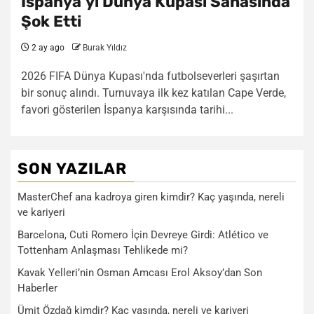
İspanya’yı Dünya Kupası Sahasında
Şok Etti
2 ay ago
Burak Yıldız
2026 FIFA Dünya Kupası'nda futbolseverleri şaşırtan
bir sonuç alındı. Turnuvaya ilk kez katılan Cape Verde,
favori gösterilen İspanya karşısında tarihi...
SON YAZILAR
MasterChef ana kadroya giren kimdir? Kaç yaşında, nereli
ve kariyeri
Barcelona, Cuti Romero İçin Devreye Girdi: Atlético ve
Tottenham Anlaşması Tehlikede mi?
Kavak Yelleri’nin Osman Amcası Erol Aksoy’dan Son
Haberler
Ümit Özdağ kimdir? Kaç yaşında, nereli ve kariyeri