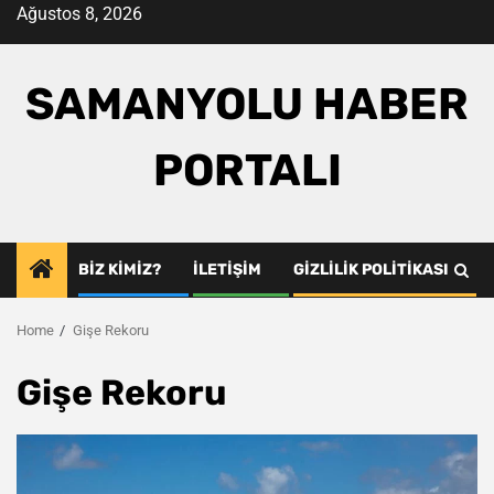
Skip
Ağustos 8, 2026
to
content
SAMANYOLU HABER
PORTALI
BIZ KIMIZ?
İLETIŞIM
GIZLILIK POLITIKASI
Home
Gişe Rekoru
Gişe Rekoru