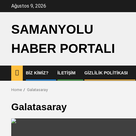
Skip
Ağustos 9, 2026
to
content
SAMANYOLU
HABER PORTALI
BIZ KIMIZ?
İLETIŞIM
GIZLILIK POLITIKASI
Home
Galatasaray
Galatasaray