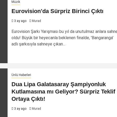
Müzik
Eurovision’da Sürpriz Birinci Çıktı
3 ay ago
Murad
Eurovision Şarkı Yarışması bu yıl da unutulmaz anlara sahn
oldu! Büyük bir heyecanla beklenen finalde, 'Bangaranga'
adlı şarkısıyla sahneye çıkan...
Ünlü Haberleri
Dua Lipa Galatasaray Şampiyonluk
Kutlamasına mı Geliyor? Sürpriz Teklif
Ortaya Çıktı!
3 ay ago
Murad