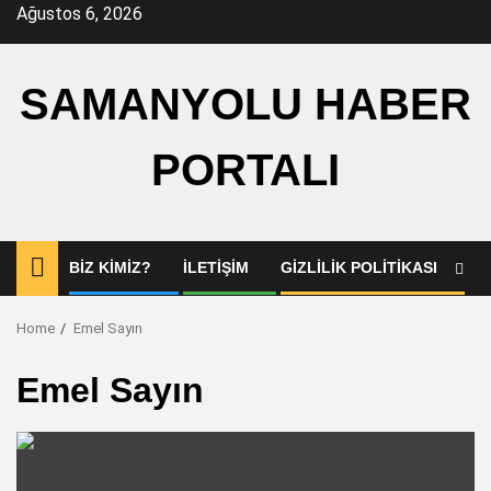
Skip
Ağustos 6, 2026
to
content
SAMANYOLU HABER
PORTALI
BIZ KIMIZ?
İLETIŞIM
GIZLILIK POLITIKASI
Home
Emel Sayın
Emel Sayın