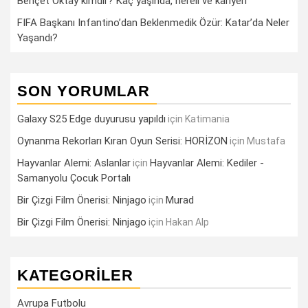
Behçet Oktay kimdir? Kaç yaşında, nereli ve kariyeri
FIFA Başkanı Infantino’dan Beklenmedik Özür: Katar’da Neler
Yaşandı?
SON YORUMLAR
Galaxy S25 Edge duyurusu yapıldı
için
Katimania
Oynanma Rekorları Kıran Oyun Serisi: HORİZON
için
Mustafa
Hayvanlar Alemi: Aslanlar
Hayvanlar Alemi: Kediler -
için
Samanyolu Çocuk Portalı
Bir Çizgi Film Önerisi: Ninjago
Murad
için
Bir Çizgi Film Önerisi: Ninjago
için
Hakan Alp
KATEGORILER
Avrupa Futbolu