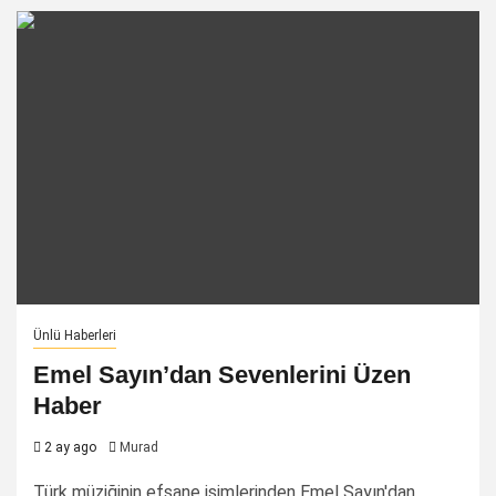
Ünlü Haberleri
Emel Sayın’dan Sevenlerini Üzen
Haber
2 ay ago
Murad
Türk müziğinin efsane isimlerinden Emel Sayın'dan