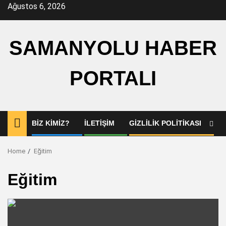
Skip
Ağustos 6, 2026
to
content
SAMANYOLU HABER
PORTALI
BIZ KIMIZ?
İLETIŞIM
GIZLILIK POLITIKASI
Home
Eğitim
Eğitim