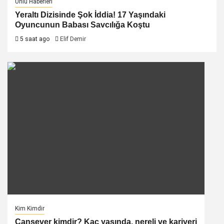
Ünlü Haberleri
Yeraltı Dizisinde Şok İddia! 17 Yaşındaki
Oyuncunun Babası Savcılığa Koştu
5 saat ago
Elif Demir
Kim Kimdir
Cansever kimdir? Kaç yaşında, nereli ve kariyeri