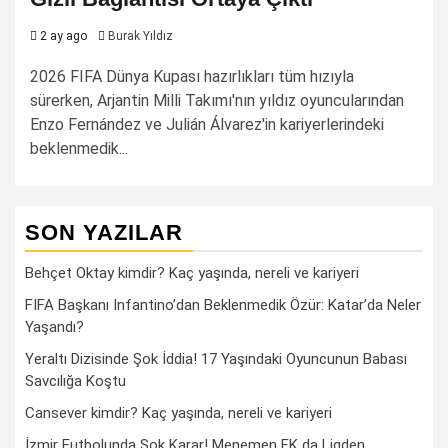
2 ay ago
Burak Yıldız
2026 FIFA Dünya Kupası hazırlıkları tüm hızıyla
sürerken, Arjantin Milli Takımı'nın yıldız oyuncularından
Enzo Fernández ve Julián Álvarez'in kariyerlerindeki
beklenmedik...
SON YAZILAR
Behçet Oktay kimdir? Kaç yaşında, nereli ve kariyeri
FIFA Başkanı Infantino’dan Beklenmedik Özür: Katar’da Neler
Yaşandı?
Yeraltı Dizisinde Şok İddia! 17 Yaşındaki Oyuncunun Babası
Savcılığa Koştu
Cansever kimdir? Kaç yaşında, nereli ve kariyeri
İzmir Futbolunda Şok Karar! Menemen FK da Ligden