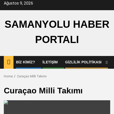
Skip
Ağustos 9, 2026
to
content
SAMANYOLU HABER
PORTALI
BIZ KIMIZ?
İLETIŞIM
GIZLILIK POLITIKASI
Home
Curaçao Milli Takımı
Curaçao Milli Takımı